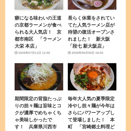
癖になる味わいの王道
長らく休業をされてい
の京都ラーメンが食べ
てた人気ラーメン店が
られる大人気店！ 京
待望の復活オープンさ
都市南区 「ラーメン
れました！ 新大阪
大栄 本店」
「段七 新大阪店」
2026年07月11日 12:00
2026年06月30日 19:00
期間限定の背脂たっぷ
毎年大人気の夏季限定
りの担々麺は旨味とコ
冷やし担々麺が今年は
クが濃厚でめちゃくち
さらにパワーアップし
ゃ美味しかったで
て登場しました！ 本
す！ 兵庫県川西市
町 「宮崎郷土料理ど