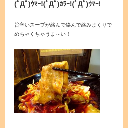
(ﾟДﾟ)ｳﾏｰ!
(ﾟДﾟ)ｶﾗｰ!
(ﾟДﾟ)ｳﾏｰ!
旨辛いスープが絡んで絡んで絡みまくりで
めちゃくちゃうま～い！