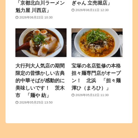
「京都北白川ラーメン
ぎゃん 立売堀店」
魁力屋 川西店」
2026年06月11日 12:30
2026年06月22日 10:30
大行列大人気店の期間
宝塚の名店監修の本格
限定の昔懐かしい古典
担々麺専門店がオープ
的中華そばが感動的に
ン！ 北浜 「担々麺
美味しいです！ 茨木
渾ひ（まろひ）」
市 「麺や 紡」
2026年05月12日 11:30
2026年05月25日 13:50