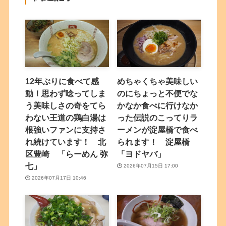
12年ぶりに食べて感
めちゃくちゃ美味しい
動！思わず唸ってしま
のにちょっと不便でな
う美味しさの奇をてら
かなか食べに行けなか
わない王道の鶏白湯は
った伝説のこってりラ
根強いファンに支持さ
ーメンが淀屋橋で食べ
れ続けています！ 北
られます！ 淀屋橋
区豊崎 「らーめん 弥
「ヨドヤバ」
七」
2026年07月15日 17:00
2026年07月17日 10:46