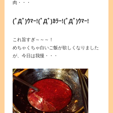
肉・・・
(ﾟДﾟ)ｳﾏｰ!
(ﾟДﾟ)ｶﾗｰ!
(ﾟДﾟ)ｳﾏｰ!
これ旨すぎ～～～！
めちゃくちゃ白いご飯が欲しくなりました
が、今日は我慢・・・