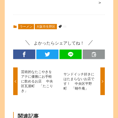
>
ラーメン
大阪市生野区
よかったらシェアしてね！
芸術的なたこやきを
サンドイッチ好きに
アテに優雅にお手軽
はたまらないお店で
に飲めるお店 中央
す！ 中央区平野
区瓦屋町 「たこり
町 「蝸牛庵」
き」
関連記事