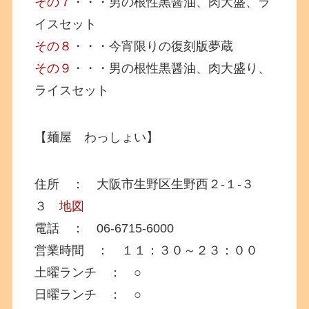
その７
・・・男の根性黒醤油、肉大盛、ラ
イスセット
その８
・・・今宵限りの復刻版夢蔵
その９
・・・男の根性黒醤油、肉大盛り、
ライスセット
【麺屋 わっしょい】
住所 ： 大阪市生野区生野西２-１-３
３
地図
電話 ： 06-6715-6000
営業時間 ： １１：３０～２３：００
土曜ランチ ： ○
日曜ランチ ： ○