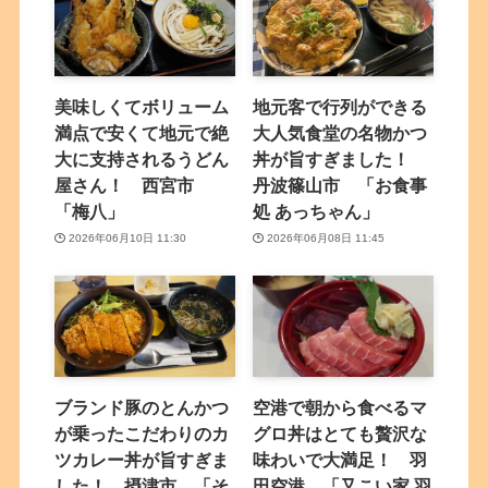
美味しくてボリューム
地元客で行列ができる
満点で安くて地元で絶
大人気食堂の名物かつ
大に支持されるうどん
丼が旨すぎました！
屋さん！ 西宮市
丹波篠山市 「お食事
「梅八」
処 あっちゃん」
2026年06月10日 11:30
2026年06月08日 11:45
ブランド豚のとんかつ
空港で朝から食べるマ
が乗ったこだわりのカ
グロ丼はとても贅沢な
ツカレー丼が旨すぎま
味わいで大満足！ 羽
した！ 摂津市 「そ
田空港 「又こい家 羽