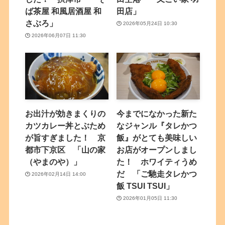
ば茶屋 和風居酒屋 和
田店」
さぶろ」
2026年05月24日 10:30
2026年06月07日 11:30
お出汁が効きまくりの
今までになかった新た
カツカレー丼とぶため
なジャンル『タレかつ
が旨すぎました！ 京
飯』がとても美味しい
都市下京区 「山の家
お店がオープンしまし
（やまのや）」
た！ ホワイティうめ
だ 「ご馳走タレかつ
2026年02月14日 14:00
飯 TSUI TSUI」
2026年01月05日 11:30