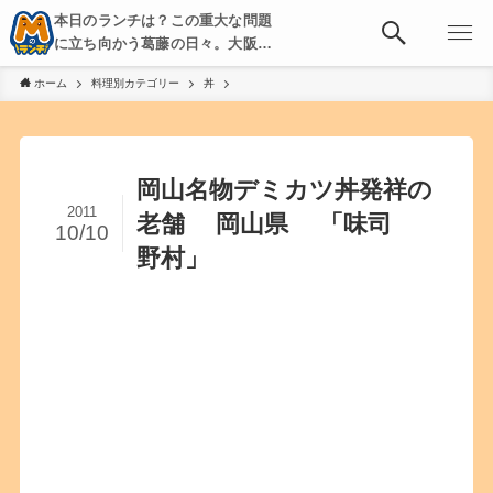
本日のランチは？この重大な問題
に立ち向かう葛藤の日々。大阪・
京都・神戸を中心とした食べ歩
ホーム
料理別カテゴリー
丼
き、飲み歩きを綴る。
岡山名物デミカツ丼発祥の
2011
老舗 岡山県 「味司
10/10
野村」