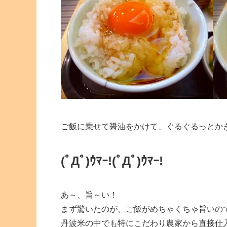
ご飯に乗せて醤油をかけて、ぐるぐるっとか
(ﾟДﾟ)ｳﾏｰ!
(ﾟДﾟ)ｳﾏｰ!
あ～、旨～い！
まず驚いたのが、ご飯がめちゃくちゃ旨いの
丹波米の中でも特にこだわり農家から直接仕