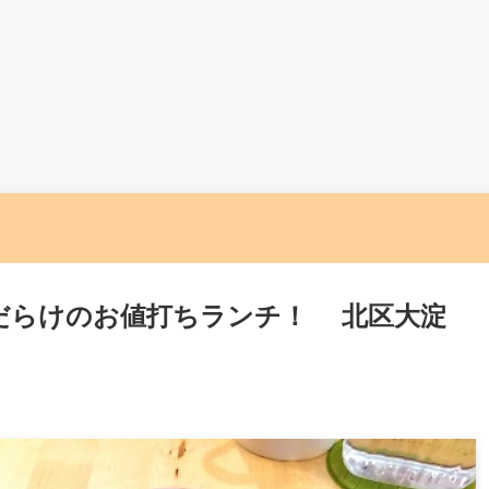
だらけのお値打ちランチ！ 北区大淀
」