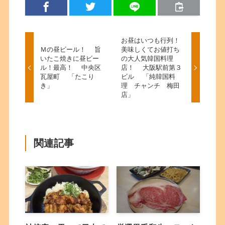
お昼はいつも行列！
Ｍの昼ビール！ 旨
美味しくてお値打ち
いたこ焼きに昼ビー
の大人気韓国料理
ル！最高！ 中央区
店！ 大阪駅前第３
瓦屋町 「たこり
ビル 「純韓国料
き」
理 チャンチ 梅田
店」
関連記事