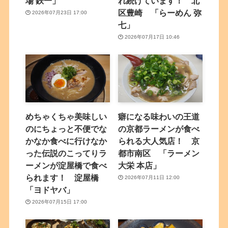
場 鉄一」
れ続けています！ 北
区豊崎 「らーめん 弥
2026年07月23日 17:00
七」
2026年07月17日 10:46
めちゃくちゃ美味しい
癖になる味わいの王道
のにちょっと不便でな
の京都ラーメンが食べ
かなか食べに行けなか
られる大人気店！ 京
った伝説のこってりラ
都市南区 「ラーメン
ーメンが淀屋橋で食べ
大栄 本店」
られます！ 淀屋橋
2026年07月11日 12:00
「ヨドヤバ」
2026年07月15日 17:00