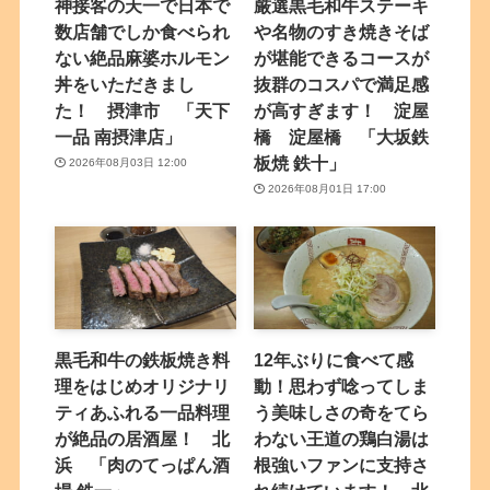
神接客の天一で日本で
厳選黒毛和牛ステーキ
数店舗でしか食べられ
や名物のすき焼きそば
ない絶品麻婆ホルモン
が堪能できるコースが
丼をいただきまし
抜群のコスパで満足感
た！ 摂津市 「天下
が高すぎます！ 淀屋
一品 南摂津店」
橋 淀屋橋 「大坂鉄
板焼 鉄十」
2026年08月03日 12:00
2026年08月01日 17:00
黒毛和牛の鉄板焼き料
12年ぶりに食べて感
理をはじめオリジナリ
動！思わず唸ってしま
ティあふれる一品料理
う美味しさの奇をてら
が絶品の居酒屋！ 北
わない王道の鶏白湯は
浜 「肉のてっぱん酒
根強いファンに支持さ