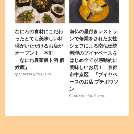
なにわの食材にこだわ
南仏の星付きレストラ
ったとても美味しい料
ンで修業をされた女性
理がいただけるお店が
シェフによる南仏伝統
オープン！ 本町
料理のブイヤベースを
「なにわ農家飯ト酒 佰
はじめ全てが感動的に
姓蔵」
美味しいお店！ 京都
市中京区 「ブイヤベ
2026年07月07日 17:00
ースのお店 プチポワソ
ン」
2026年07月02日 17:00