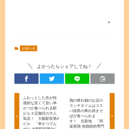
>
お知らせ
よかったらシェアしてね！
ふわっとした衣が特
鶏の痺れ鍋のお店の
徴的な安くて旨い串
ランチタイムはコス
かつが食べられる駅
パ抜群の痺れ焼きそ
ビル３店舗目の大人
ばが食べられま
気店！ 大阪駅前第4
す！ 北新地 「阿
ビル 「串かつでん
波尾鶏 地鶏焼肉専門
がな 大阪駅前第4ビ