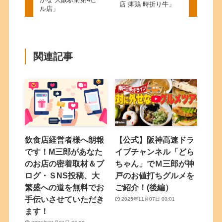
店 痺鶏 時折り牛」
ル店」
関連記事
飲食店経営者様へ朗報
【公式】阪神高速ドラ
です！M三郎があなた
イブチャンネル「どら
のお店の密着取材＆ブ
ちゃん」でＭ三郎が神
ログ・ＳNS投稿、大
戸のお値打ちグルメを
繁盛への道を無料でお
ご紹介！(後編）
手伝いさせていただき
2025年11月07日 00:01
ます！