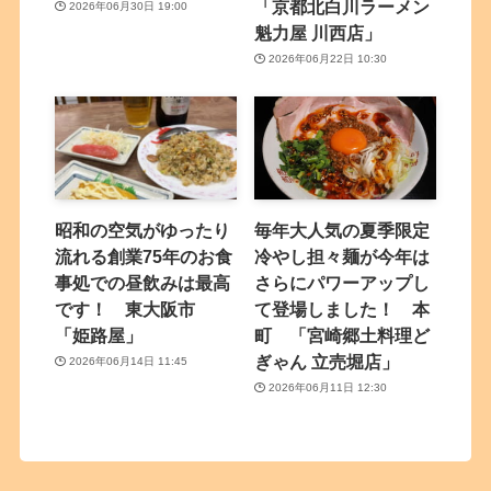
「京都北白川ラーメン
2026年06月30日 19:00
魁力屋 川西店」
2026年06月22日 10:30
昭和の空気がゆったり
毎年大人気の夏季限定
流れる創業75年のお食
冷やし担々麺が今年は
事処での昼飲みは最高
さらにパワーアップし
です！ 東大阪市
て登場しました！ 本
「姫路屋」
町 「宮崎郷土料理ど
ぎゃん 立売堀店」
2026年06月14日 11:45
2026年06月11日 12:30