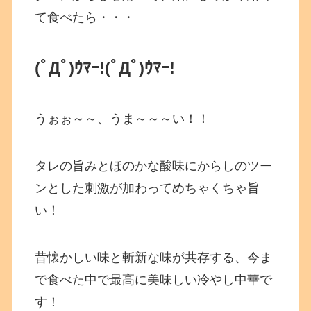
て食べたら・・・
(ﾟДﾟ)ｳﾏｰ!(ﾟДﾟ)ｳﾏｰ!
うぉぉ～～、うま～～～い！！
タレの旨みとほのかな酸味にからしのツー
ンとした刺激が加わってめちゃくちゃ旨
い！
昔懐かしい味と斬新な味が共存する、今ま
で食べた中で最高に美味しい冷やし中華で
す！