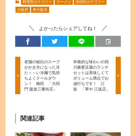
料理別カテゴリー
ラーメン
地域別カテゴリー
大阪府
東大阪市
よかったらシェアしてね！
老舗の秘伝のスープ
本格的な味わいの四
がかき氷になった冷
川麻婆豆腐のランチ
た～～い冷麺で気持
セットは美味しくて
ちよくクールダウ
ボリューム満点でお
ン！ 梅田 「大同
値打ちです！ 江
門 阪急三番街店」
坂 「華や 江坂店」
関連記事