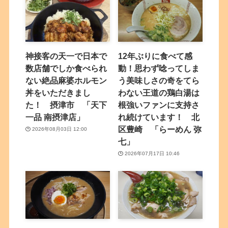
神接客の天一で日本で
12年ぶりに食べて感
数店舗でしか食べられ
動！思わず唸ってしま
ない絶品麻婆ホルモン
う美味しさの奇をてら
丼をいただきまし
わない王道の鶏白湯は
た！ 摂津市 「天下
根強いファンに支持さ
一品 南摂津店」
れ続けています！ 北
区豊崎 「らーめん 弥
2026年08月03日 12:00
七」
2026年07月17日 10:46