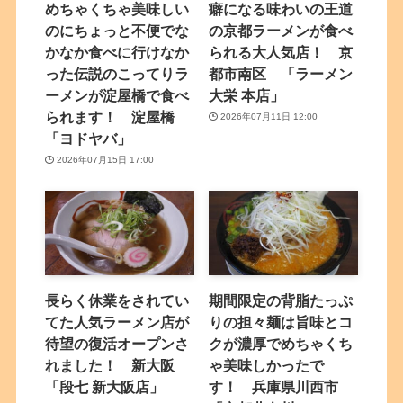
めちゃくちゃ美味しい
癖になる味わいの王道
のにちょっと不便でな
の京都ラーメンが食べ
かなか食べに行けなか
られる大人気店！ 京
った伝説のこってりラ
都市南区 「ラーメン
ーメンが淀屋橋で食べ
大栄 本店」
られます！ 淀屋橋
2026年07月11日 12:00
「ヨドヤバ」
2026年07月15日 17:00
長らく休業をされてい
期間限定の背脂たっぷ
てた人気ラーメン店が
りの担々麺は旨味とコ
待望の復活オープンさ
クが濃厚でめちゃくち
れました！ 新大阪
ゃ美味しかったで
「段七 新大阪店」
す！ 兵庫県川西市