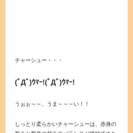
チャーシュー・・・
(ﾟДﾟ)ｳﾏｰ!(ﾟДﾟ)ｳﾏｰ!
うぉぉ～～、うま～～～い！！
しっとり柔らかいチャーシューは、赤身の