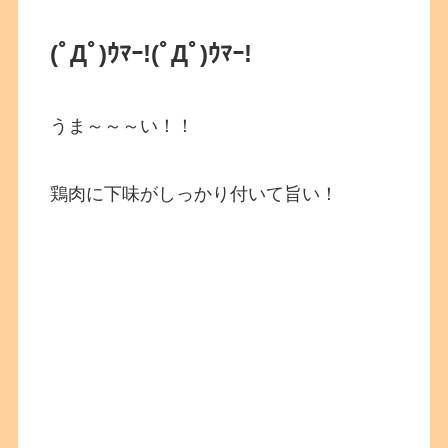
(ﾟДﾟ)ｳﾏｰ!
(ﾟДﾟ)ｳﾏｰ!
うま～～～い！！
鶏肉に下味がしっかり付いて旨い！