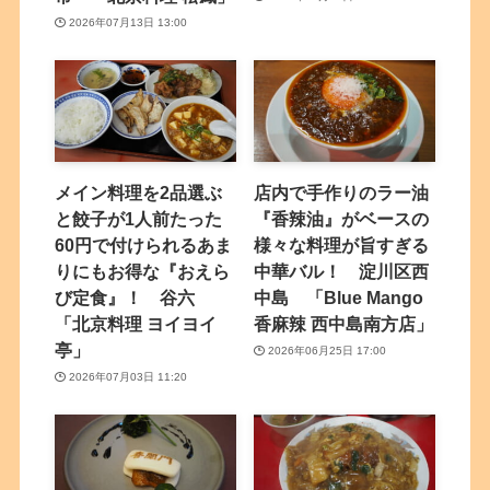
2026年07月13日 13:00
メイン料理を2品選ぶ
店内で手作りのラー油
と餃子が1人前たった
『香辣油』がベースの
60円で付けられるあま
様々な料理が旨すぎる
りにもお得な『おえら
中華バル！ 淀川区西
び定食』！ 谷六
中島 「Blue Mango
「北京料理 ヨイヨイ
香麻辣 西中島南方店」
亭」
2026年06月25日 17:00
2026年07月03日 11:20