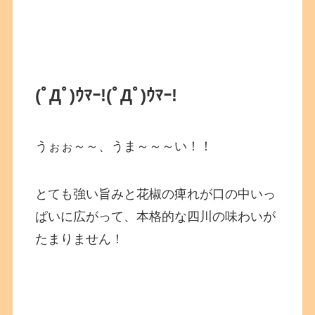
(ﾟДﾟ)ｳﾏｰ!
(ﾟДﾟ)ｳﾏｰ!
うぉぉ～～、うま～～～い！！
とても強い旨みと花椒の痺れが口の中いっ
ぱいに広がって、本格的な四川の味わいが
たまりません！