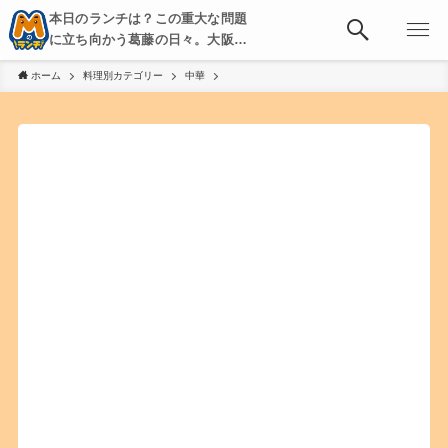
本日のランチは？この重大な問題
に立ち向かう葛藤の日々。大阪・
京都・神戸を中心とした食べ歩
ホーム
料理別カテゴリー
中華
き、飲み歩きを綴る。