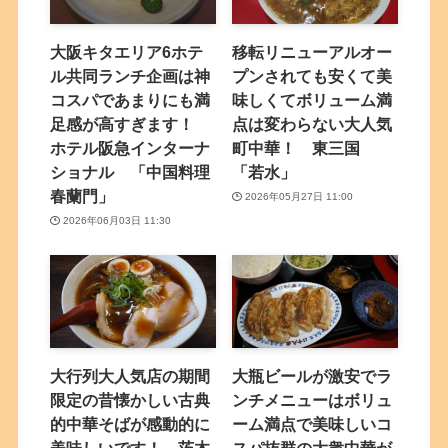
大阪キタエリア6ホテ
移転リニューアルオー
ル共同ランチ企画は神
プンされても安くて美
コスパであまりにも満
味しくてボリューム満
足感が高すぎます！
点は変わらない大人気
ホテル阪急インターナ
町中華！ 東三国
ショナル 「中国料理
「若水」
春蘭門」
2026年05月27日 11:00
2026年06月03日 11:30
大行列大人気店の期間
大瓶ビールが激安でラ
限定の昔懐かしい古典
ンチメニューはボリュ
的中華そばが感動的に
ーム満点で美味しいコ