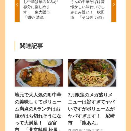
し中華は麺の旨みが
さんの中華そばは昔
存分に楽しめま
懐かしい味わいでし
す！ 東大阪市
みじみ旨い！ 吹田
「麺や 清流」
市 「そば処 万両」
関連記事
地元で大人気の町中華
7月限定のメガ盛りメ
の美味しくてボリュー
ニューは旨すぎてヤバ
ム満点のAランチはお
いですがボリュームが
腹がはち切れそうにな
ヤバすぎます！ 尼崎
って大満足！ 西宮
市 「龍あん」
市 「北京料理 松鳳」
2026年07月07日 12:00