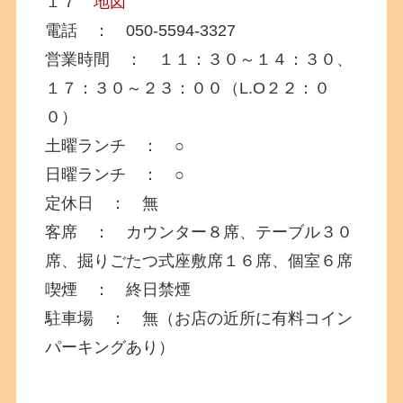
１７
地図
電話 ： 050-5594-3327
営業時間 ： １１：３０～１４：３０、
１７：３０～２３：００（L.O２２：０
０）
土曜ランチ ： ○
日曜ランチ ： ○
定休日 ： 無
客席 ： カウンター８席、テーブル３０
席、掘りごたつ式座敷席１６席、個室６席
喫煙 ： 終日禁煙
駐車場 ： 無（お店の近所に有料コイン
パーキングあり）