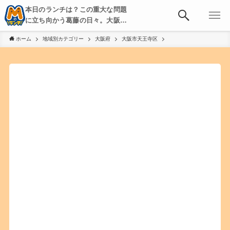
本日のランチは？この重大な問題
に立ち向かう葛藤の日々。大阪・
京都・神戸を中心とした食べ歩
ホーム
地域別カテゴリー
大阪府
大阪市天王寺区
き、飲み歩きを綴る。