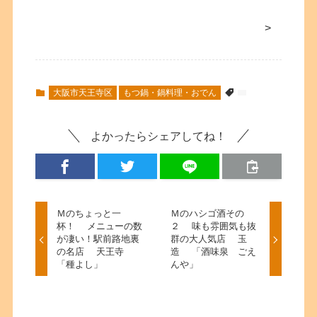
>
大阪市天王寺区
もつ鍋・鍋料理・おでん
よかったらシェアしてね！
Ｍのちょっと一
Ｍのハシゴ酒その
杯！ メニューの数
２ 味も雰囲気も抜
が凄い！駅前路地裏
群の大人気店 玉
の名店 天王寺
造 「酒味泉 ごえ
「種よし」
んや」