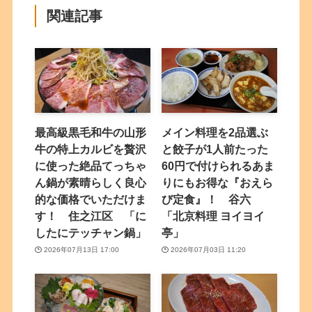
関連記事
最高級黒毛和牛の山形
メイン料理を2品選ぶ
牛の特上カルビを贅沢
と餃子が1人前たった
に使った絶品てっちゃ
60円で付けられるあま
ん鍋が素晴らしく良心
りにもお得な『おえら
的な価格でいただけま
び定食』！ 谷六
す！ 住之江区 「に
「北京料理 ヨイヨイ
したにテッチャン鍋」
亭」
2026年07月13日 17:00
2026年07月03日 11:20