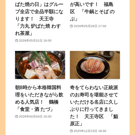
ばた焼の日」はグルー
が高いです！ 福島
プ全店で全品半額にな
区 「牛鍋とそば の
ります！ 天王寺
ぶ」
「力丸 炉ばた焼 わす
2026年05月26日 17:00
れ茶屋」
2026年05月31日 16:00
朝8時から本格韓国料
奇をてらわない正統派
理をいただきながら飲
のお寿司を堪能させて
める人気店！ 鶴橋
いただける名店に久し
「食堂・酒 たづ」
ぶりに行ってきまし
た！ 天王寺区 「鮨
2026年04月04日 10:00
原正」
2025年12月15日 18:00