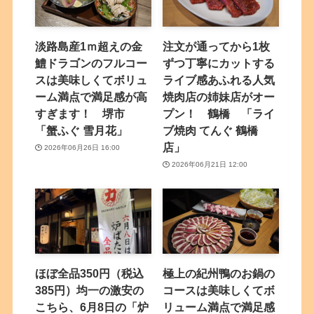
淡路島産1ｍ超えの金
注文が通ってから1枚
鱧ドラゴンのフルコー
ずつ丁寧にカットする
スは美味しくてボリュ
ライブ感あふれる人気
ーム満点で満足感が高
焼肉店の姉妹店がオー
すぎます！ 堺市
プン！ 鶴橋 「ライ
「蟹ふぐ 雪月花」
ブ焼肉 てんぐ 鶴橋
店」
2026年06月26日 16:00
2026年06月21日 12:00
ほぼ全品350円（税込
極上の紀州鴨のお鍋の
385円）均一の激安の
コースは美味しくてボ
こちら、6月8日の「炉
リューム満点で満足感