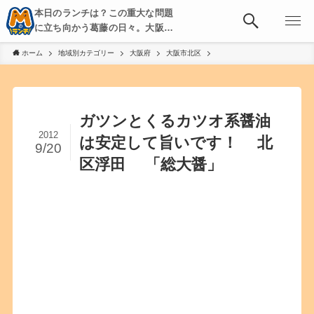
本日のランチは？この重大な問題
に立ち向かう葛藤の日々。大阪・
京都・神戸を中心とした食べ歩
ホーム
地域別カテゴリー
大阪府
大阪市北区
き、飲み歩きを綴る。
ガツンとくるカツオ系醤油
2012
は安定して旨いです！ 北
9/20
区浮田 「総大醤」