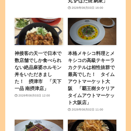
丸 炉ばた焼 網衆」
2026年08月03日 16:00
神接客の天一で日本で
本格メキシコ料理とメ
数店舗でしか食べられ
キシコの高級テキーラ
ない絶品麻婆ホルモン
カクテルは相性抜群で
丼をいただきまし
最高でした！ タイム
た！ 摂津市 「天下
アウトマーケット大
一品 南摂津店」
阪 「覇王樹タケリア
タイムアウトマーケッ
2026年08月03日 12:00
ト大阪店」
2026年08月02日 11:00