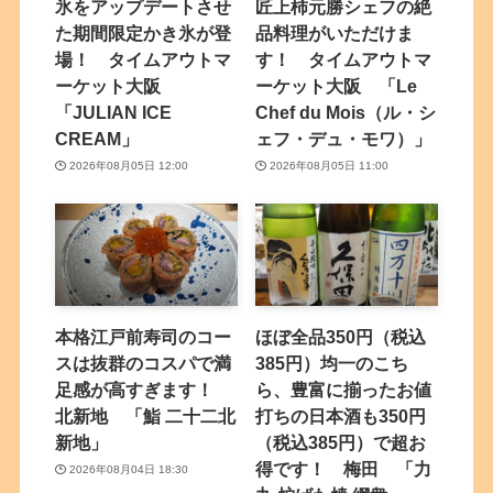
氷をアップデートさせ
匠上柿元勝シェフの絶
た期間限定かき氷が登
品料理がいただけま
場！ タイムアウトマ
す！ タイムアウトマ
ーケット大阪
ーケット大阪 「Le
「JULIAN ICE
Chef du Mois（ル・シ
CREAM」
ェフ・デュ・モワ）」
2026年08月05日 12:00
2026年08月05日 11:00
本格江戸前寿司のコー
ほぼ全品350円（税込
スは抜群のコスパで満
385円）均一のこち
足感が高すぎます！
ら、豊富に揃ったお値
北新地 「鮨 二十二北
打ちの日本酒も350円
新地」
（税込385円）で超お
得です！ 梅田 「力
2026年08月04日 18:30