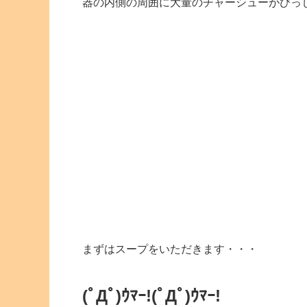
器の内側の周囲に大量のチャーシューがびっ
まずはスープをいただきます・・・
(ﾟДﾟ)ｳﾏｰ!
(ﾟДﾟ)ｳﾏｰ!