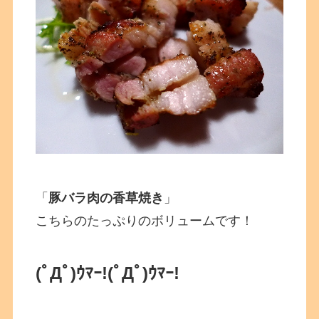
「
豚バラ肉の香草焼き
」
こちらのたっぷりのボリュームです！
(ﾟДﾟ)ｳﾏｰ!
(ﾟДﾟ)ｳﾏｰ!