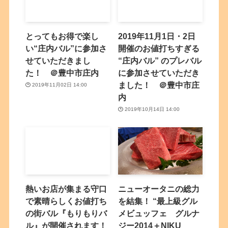
とってもお得で楽し
2019年11月1日・2日
い“庄内バル”に参加さ
開催のお値打ちすぎる
せていただきまし
“庄内バル” のプレバル
た！ ＠豊中市庄内
に参加させていただき
ました！ ＠豊中市庄
2019年11月02日 14:00
内
2019年10月14日 14:00
熱いお店が集まる守口
ニューオータニの総力
で素晴らしくお値打ち
を結集！ “最上級グル
の街バル『もりもりバ
メビュッフェ グルナ
ル』が開催されます！
ジー2014＋NIKU