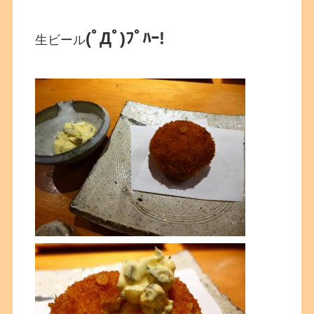
(ﾟДﾟ)ﾌﾟﾊｰ!
生ビール