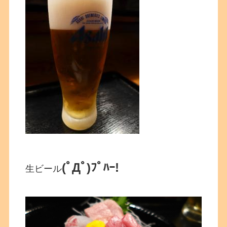
(ﾟДﾟ)ﾌﾟﾊｰ!
生ビール