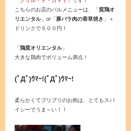
「
グリル・ド・カマヤ
」です！
こちらのお店のバルメニューは、「
窯鶏オ
リエンタル
」or「
豚バラ肉の香草焼き
」＋
ドリンクで５００円！
「
鶏窯オリエンタル
」
大きな鶏肉でボリューム満点！
(ﾟДﾟ)ｳﾏｰ!
(ﾟДﾟ)ｳﾏｰ!
柔らかくてプリプリのお肉は、とてもスパ
イシーでうま～い！！