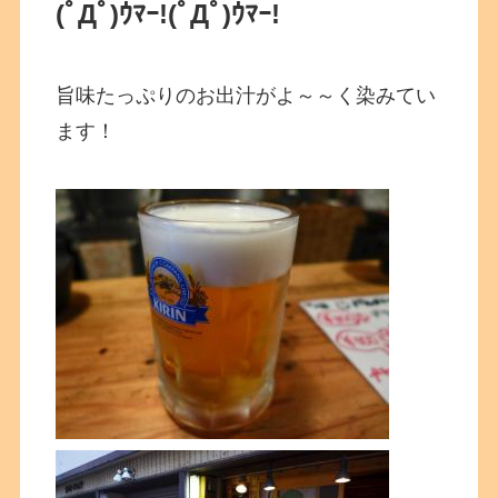
(ﾟДﾟ)ｳﾏｰ!
(ﾟДﾟ)ｳﾏｰ!
旨味たっぷりのお出汁がよ～～く染みてい
ます！