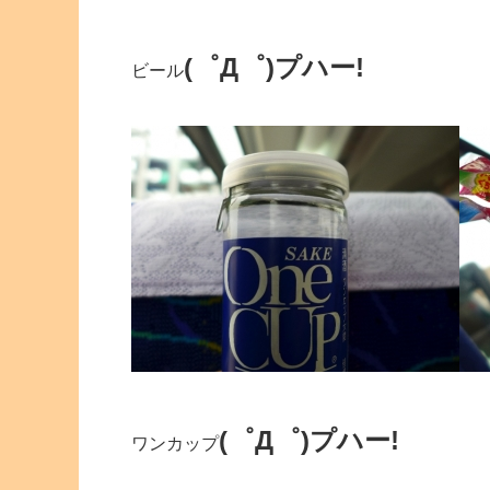
(゜Д゜)プハー!
ビール
(゜Д゜)プハー!
ワンカップ