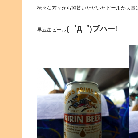
様々な方々から協賛いただいたビールが大量
(゜Д゜)プハー!
早速缶ビール