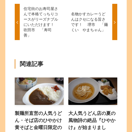
住宅街のお寿司屋さ
んで本格てっちりコ
名物かすカレーうど
ースがリーズナブル
んはクセになる旨さ
にいただけます！
です！ 堺市 「麺
吹田市 「寿司
くい やまちゃん」
善」
関連記事
製麺所直営の人気うど
大人気うどん店の夏の
ん・そば店のひやかけ
風物詩の絶品『ひやか
黄そばと金曜日限定の
け』が始まりまし