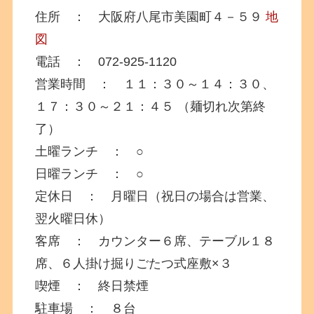
住所 ： 大阪府八尾市美園町４－５９
地
図
電話 ： 072-925-1120
営業時間 ： １１：３０～１４：３０、
１７：３０～２１：４５ （麺切れ次第終
了）
土曜ランチ ： ○
日曜ランチ ： ○
定休日 ： 月曜日（祝日の場合は営業、
翌火曜日休）
客席 ： カウンター６席、テーブル１８
席、６人掛け掘りごたつ式座敷×３
喫煙 ： 終日禁煙
駐車場 ： ８台