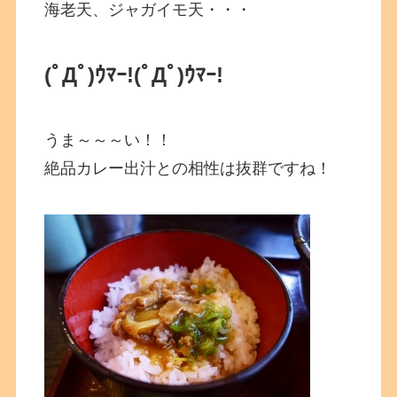
海老天、ジャガイモ天・・・
(ﾟДﾟ)ｳﾏｰ!(ﾟДﾟ)ｳﾏｰ!
うま～～～い！！
絶品カレー出汁との相性は抜群ですね！