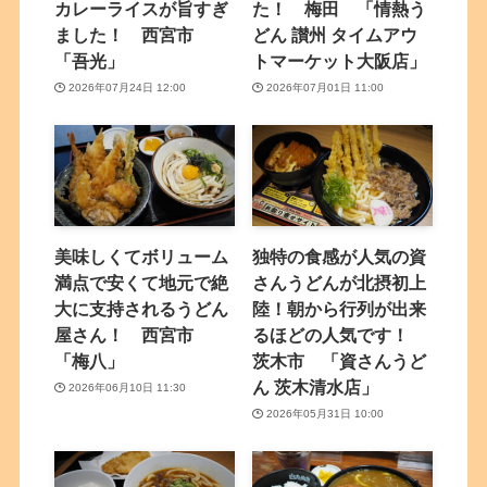
カレーライスが旨すぎ
た！ 梅田 「情熱う
ました！ 西宮市
どん 讃州 タイムアウ
「吾光」
トマーケット大阪店」
2026年07月24日 12:00
2026年07月01日 11:00
美味しくてボリューム
独特の食感が人気の資
満点で安くて地元で絶
さんうどんが北摂初上
大に支持されるうどん
陸！朝から行列が出来
屋さん！ 西宮市
るほどの人気です！
「梅八」
茨木市 「資さんうど
ん 茨木清水店」
2026年06月10日 11:30
2026年05月31日 10:00