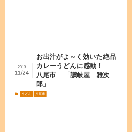
お出汁がよ～く効いた絶品
カレーうどんに感動！
2013
11/24
八尾市 「讃岐屋 雅次
郎」
うどん
八尾市