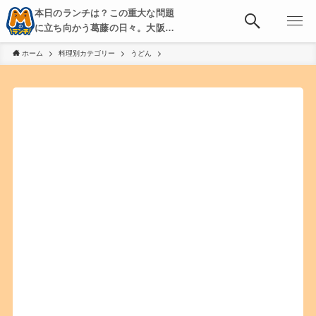
本日のランチは？この重大な問題
に立ち向かう葛藤の日々。大阪・
京都・神戸を中心とした食べ歩
ホーム
料理別カテゴリー
うどん
き、飲み歩きを綴る。