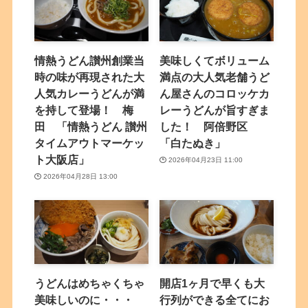
情熱うどん讃州創業当
美味しくてボリューム
時の味が再現された大
満点の大人気老舗うど
人気カレーうどんが満
ん屋さんのコロッケカ
を持して登場！ 梅
レーうどんが旨すぎま
田 「情熱うどん 讃州
した！ 阿倍野区
タイムアウトマーケッ
「白たぬき」
ト大阪店」
2026年04月23日 11:00
2026年04月28日 13:00
うどんはめちゃくちゃ
開店1ヶ月で早くも大
美味しいのに・・・
行列ができる全てにお