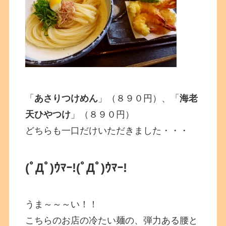
「
あさりつけめん
」（８９０円）、「
海老
天ひやつけ
」（８９０円）
どちらも一口だけいただきました・・・
(ﾟДﾟ)ｳﾏｰ!(ﾟДﾟ)ｳﾏｰ!
うま～～～い！！
こちらのお店の冷たい麺の、弾力ある腰と