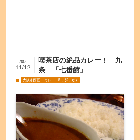
喫茶店の絶品カレー！ 九
2006
11/12
条 「七番館」
大阪市西区
カレー（和、洋、欧）