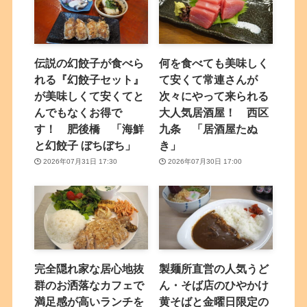
伝説の幻餃子が食べら
何を食べても美味しく
れる『幻餃子セット』
て安くて常連さんが
が美味しくて安くてと
次々にやって来られる
んでもなくお得で
大人気居酒屋！ 西区
す！ 肥後橋 「海鮮
九条 「居酒屋たぬ
と幻餃子 ぼちぼち」
き」
2026年07月31日 17:30
2026年07月30日 17:00
完全隠れ家な居心地抜
製麺所直営の人気うど
群のお洒落なカフェで
ん・そば店のひやかけ
満足感が高いランチを
黄そばと金曜日限定の