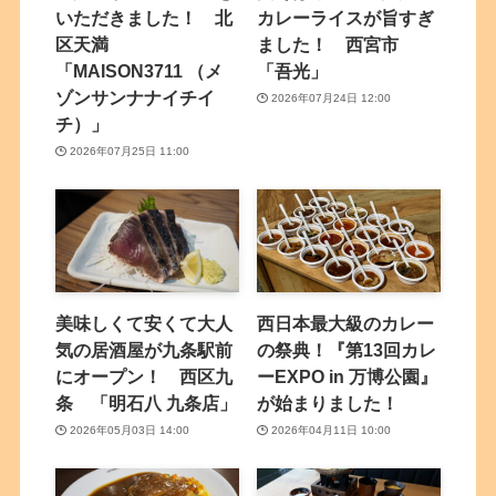
いただきました！ 北
カレーライスが旨すぎ
区天満
ました！ 西宮市
「MAISON3711 （メ
「吾光」
ゾンサンナナイチイ
2026年07月24日 12:00
チ）」
2026年07月25日 11:00
美味しくて安くて大人
西日本最大級のカレー
気の居酒屋が九条駅前
の祭典！『第13回カレ
にオープン！ 西区九
ーEXPO in 万博公園』
条 「明石八 九条店」
が始まりました！
2026年05月03日 14:00
2026年04月11日 10:00