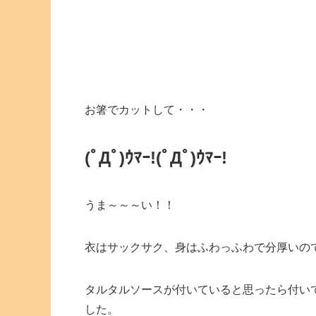
お箸でカットして・・・
(ﾟДﾟ)ｳﾏｰ!
(ﾟДﾟ)ｳﾏｰ!
うま～～～い！！
衣はサックサク、身はふわっふわで分厚いの
タルタルソースが付いていると思ったら付い
した。