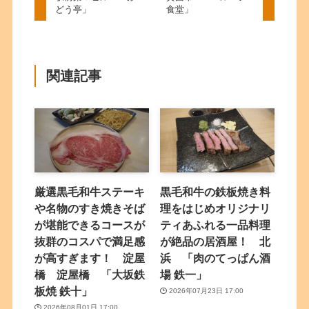
どう亭」
食堂」
関連記事
厳選黒毛和牛ステーキ
黒毛和牛の鉄板焼き料
や名物のすき焼きそば
理をはじめオリジナリ
が堪能できるコースが
ティあふれる一品料理
抜群のコスパで満足感
が絶品の居酒屋！ 北
が高すぎます！ 淀屋
浜 「肉のてっぱん酒
橋 淀屋橋 「大坂鉄
場 鉄一」
板焼 鉄十」
2026年07月23日 17:00
2026年08月01日 17:00