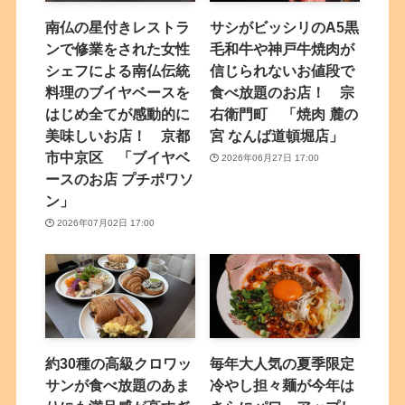
南仏の星付きレストラ
サシがビッシリのA5黒
ンで修業をされた女性
毛和牛や神戸牛焼肉が
シェフによる南仏伝統
信じられないお値段で
料理のブイヤベースを
食べ放題のお店！ 宗
はじめ全てが感動的に
右衛門町 「焼肉 麓の
美味しいお店！ 京都
宮 なんば道頓堀店」
市中京区 「ブイヤベ
2026年06月27日 17:00
ースのお店 プチポワソ
ン」
2026年07月02日 17:00
約30種の高級クロワッ
毎年大人気の夏季限定
サンが食べ放題のあま
冷やし担々麺が今年は