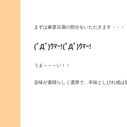
まずは麻婆豆腐の部分をいただきます・・・
(ﾟДﾟ)ｳﾏｰ!
(ﾟДﾟ)ｳﾏｰ!
うま～～～い！！
旨味が素晴らしく濃厚で、辛味としびれ感は