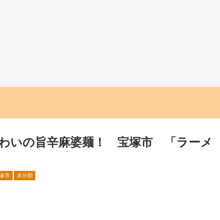
わいの旨辛麻婆麺！ 宝塚市 「ラーメ
塚市
未分類