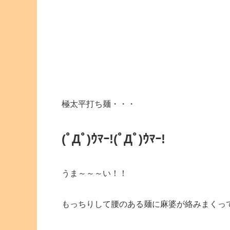
極太平打ち麺・・・
(ﾟДﾟ)ｳﾏｰ!
(ﾟДﾟ)ｳﾏｰ!
うま～～～い！！
もっちりして腰のある麺に麻婆が絡みまくっ