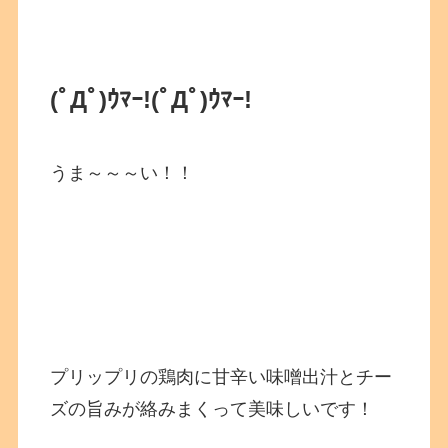
(ﾟДﾟ)ｳﾏｰ!
(ﾟДﾟ)ｳﾏｰ!
うま～～～い！！
プリップリの鶏肉に甘辛い味噌出汁とチー
ズの旨みが絡みまくって美味しいです！