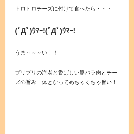
トロトロチーズに付けて食べたら・・・
(ﾟДﾟ)ｳﾏｰ!
(ﾟДﾟ)ｳﾏｰ!
うま～～～い！！
プリプリの海老と香ばしい豚バラ肉とチー
ズの旨み一体となってめちゃくちゃ旨い！