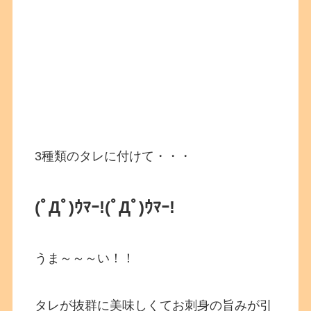
3種類のタレに付けて・・・
(ﾟДﾟ)ｳﾏｰ!
(ﾟДﾟ)ｳﾏｰ!
うま～～～い！！
タレが抜群に美味しくてお刺身の旨みが引