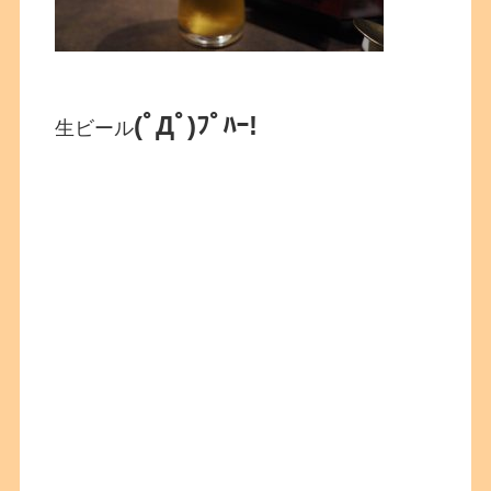
(ﾟДﾟ)ﾌﾟﾊｰ!
生ビール