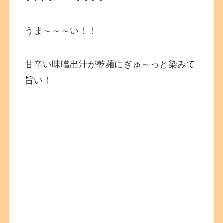
うま～～～い！！
甘辛い味噌出汁が乾麺にぎゅ～っと染みて
旨い！