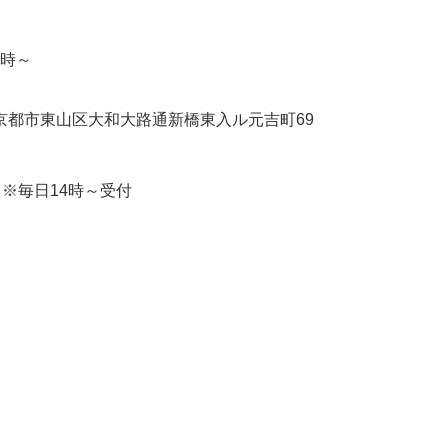
5時～
京都市東山区大和大路通新橋東入ル元吉町69
2
※毎日14時～受付