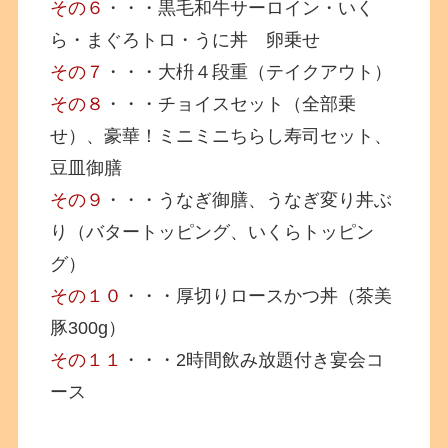
その６
・・・黒毛和牛サーロイン・いく
ら・まぐろトロ・うに丼 卵乗せ
その７
・・・大枡４段重（テイクアウト）
その８
・・・チョイスセット（全部乗
せ）、豪華！ミニミニちらし寿司セット、
豆皿御膳
その９
・・・うなぎ御膳、うなぎ変り丼ぶ
り（バタートッピング、いくらトッピン
グ）
その１０
・・・厚切りロースかつ丼（茶美
豚300g）
その１１
・・・2時間飲み放題付き宴会コ
ース