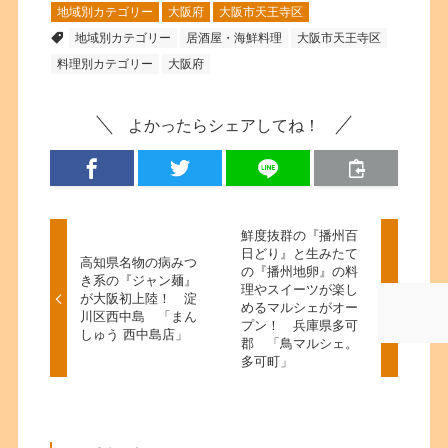
地域別カテゴリー
大阪府
大阪市天王寺区
地域別カテゴリー
居酒屋・海鮮料理
大阪市天王寺区
料理別カテゴリー
大阪府
よかったらシェアしてね！
鮮度抜群の『播州百
日どり』と生みたて
高知県名物の病みつ
の『播州地卵』の料
き系の『ジャン麺』
理やスイーツが楽し
が大阪初上陸！ 淀
めるマルシェがオー
川区西中島 「まん
プン！ 兵庫県多可
しゅう 西中島店」
郡 「鳥マルシェ。
多可町」