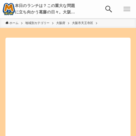
本日のランチは？この重大な問題
に立ち向かう葛藤の日々。大阪・
京都・神戸を中心とした食べ歩
ホーム
地域別カテゴリー
大阪府
大阪市天王寺区
き、飲み歩きを綴る。