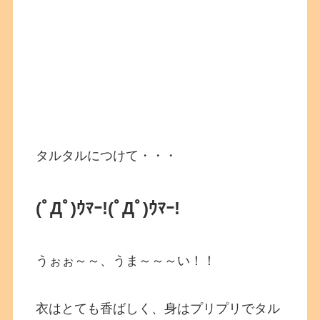
タルタルにつけて・・・
(ﾟДﾟ)ｳﾏｰ!
(ﾟДﾟ)ｳﾏｰ!
うぉぉ～～、うま～～～い！！
衣はとても香ばしく、身はプリプリでタル