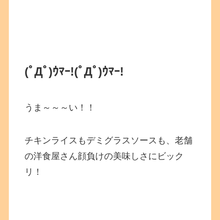
(ﾟДﾟ)ｳﾏｰ!
(ﾟДﾟ)ｳﾏｰ!
うま～～～い！！
チキンライスもデミグラスソースも、老舗
の洋食屋さん顔負けの美味しさにビック
リ！