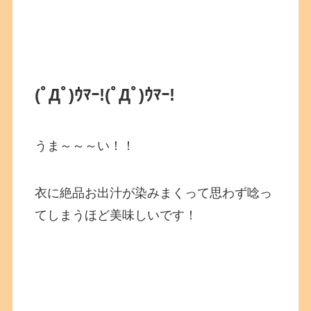
(ﾟДﾟ)ｳﾏｰ!
(ﾟДﾟ)ｳﾏｰ!
うま～～～い！！
衣に絶品お出汁が染みまくって思わず唸っ
てしまうほど美味しいです！