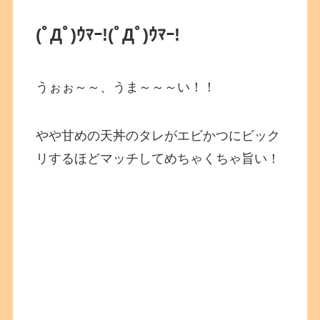
(ﾟДﾟ)ｳﾏｰ!
(ﾟДﾟ)ｳﾏｰ!
うぉぉ～～、うま～～～い！！
やや甘めの天丼のタレがエビかつにビック
リするほどマッチしてめちゃくちゃ旨い！