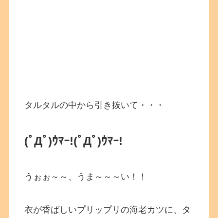
タルタルの中から引き抜いて・・・
(ﾟДﾟ)ｳﾏｰ!
(ﾟДﾟ)ｳﾏｰ!
うぉぉ～～、うま～～～い！！
衣が香ばしいプリップリの海老カツに、タ