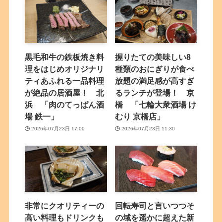
黒毛和牛の鉄板焼き料
握りたての美味しい8
理をはじめオリジナリ
種類のおにぎりが食べ
ティあふれる一品料理
放題の満足感が高すぎ
が絶品の居酒屋！ 北
るランチが登場！ 京
浜 「肉のてっぱん酒
橋 「七輪大衆酒場 け
場 鉄一」
むり 京橋店」
2026年07月23日 17:00
2026年07月23日 11:30
非常にクオリティーの
回転寿司と言いつつそ
高い料理もドリンクも
の域を遥かに超えた新