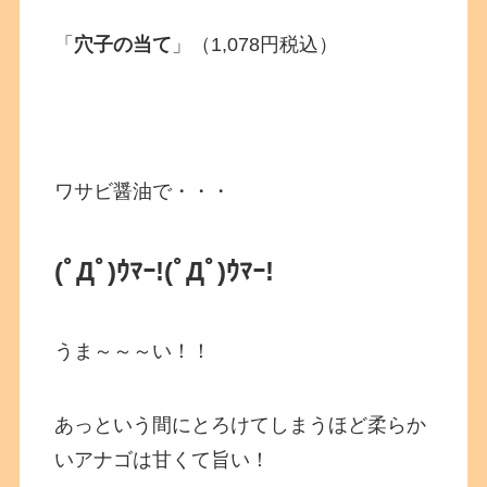
「
穴子の当て
」（1,078円税込）
ワサビ醤油で・・・
(ﾟДﾟ)ｳﾏｰ!
(ﾟДﾟ)ｳﾏｰ!
うま～～～い！！
あっという間にとろけてしまうほど柔らか
いアナゴは甘くて旨い！