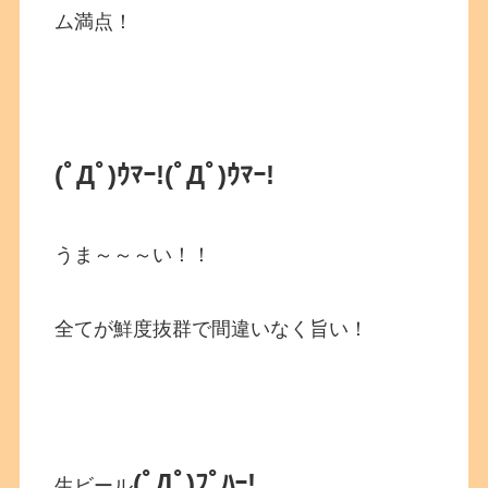
ム満点！
(ﾟДﾟ)ｳﾏｰ!
(ﾟДﾟ)ｳﾏｰ!
うま～～～い！！
全てが鮮度抜群で間違いなく旨い！
(ﾟДﾟ)ﾌﾟﾊｰ!
生ビール