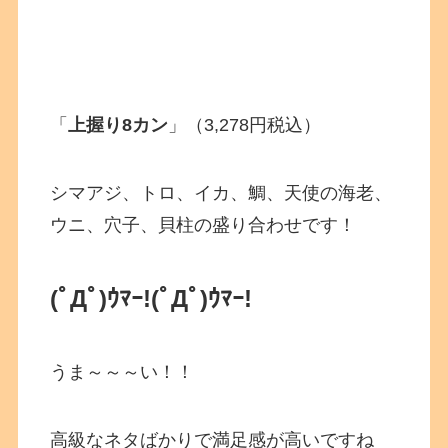
「
上握り8カン
」（3,278円税込）
シマアジ、トロ、イカ、鯛、天使の海老、
ウニ、穴子、貝柱の盛り合わせです！
(ﾟДﾟ)ｳﾏｰ!
(ﾟДﾟ)ｳﾏｰ!
うま～～～い！！
高級なネタばかりで満足感が高いですね