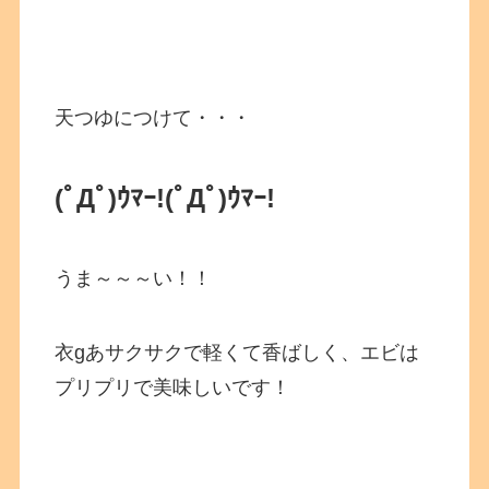
天つゆにつけて・・・
(ﾟДﾟ)ｳﾏｰ!
(ﾟДﾟ)ｳﾏｰ!
うま～～～い！！
衣gあサクサクで軽くて香ばしく、エビは
プリプリで美味しいです！