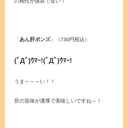
の相性が抜群で旨い！
「
あん肝ポンズ
」（730円税込）
(ﾟДﾟ)ｳﾏｰ!
(ﾟДﾟ)ｳﾏｰ!
うま～～～い！！
肝の旨味が濃厚で美味しいですね～！