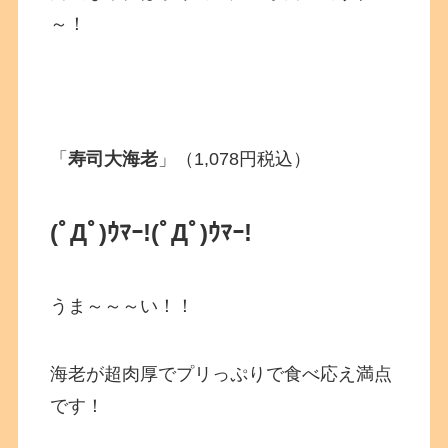
～！
「
寿司大海老
」（1,078円税込）
(ﾟДﾟ)ｳﾏｰ!
(ﾟДﾟ)ｳﾏｰ!
うま～～～い！！
海老が超肉厚でプリっぷりで食べ応え満点
です！