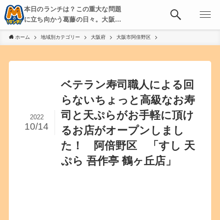
本日のランチは？この重大な問題
に立ち向かう葛藤の日々。大阪・
京都・神戸を中心とした食べ歩
ホーム
地域別カテゴリー
大阪府
大阪市阿倍野区
き、飲み歩きを綴る。
ベテラン寿司職人による回
らないちょっと高級なお寿
司と天ぷらがお手軽に頂け
2022
10/14
るお店がオープンしまし
た！ 阿倍野区 「すし 天
ぷら 吾作亭 鶴ヶ丘店」