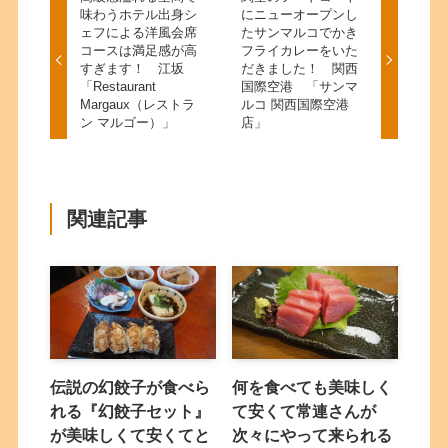
味わうホテル出身シ
にニューオープンし
ェフによる洋風会席
たサンマルコでかき
コースは満足感が高
フライカレーをいた
すぎます！ 江坂
だきました！ 関西
「Restaurant
国際空港 「サンマ
Margaux（レストラ
ルコ 関西国際空港
ン マルゴー）」
店」
関連記事
伝説の幻餃子が食べら
何を食べても美味しく
れる『幻餃子セット』
て安くて常連さんが
が美味しくて安くてと
次々にやって来られる