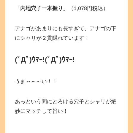
「
内地穴子一本握り
」（1,078円税込）
アナゴがあまりにも長すぎて、アナゴの下
にシャリが２貫隠れています！
(ﾟДﾟ)ｳﾏｰ!
(ﾟДﾟ)ｳﾏｰ!
うま～～～い！！
あっという間にとろける穴子とシャリが絶
妙にマッチして旨い！