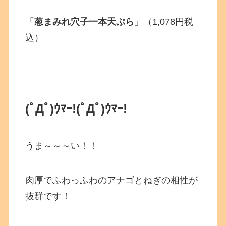
「
葱まみれ穴子一本天ぷら
」（1,078円税
込）
(ﾟДﾟ)ｳﾏｰ!
(ﾟДﾟ)ｳﾏｰ!
うま～～～い！！
肉厚でふわっふわのアナゴとねぎの相性が
抜群です！