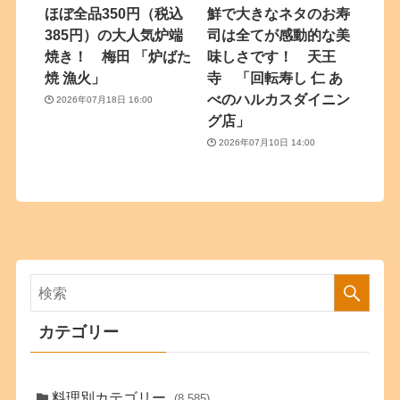
ほぼ全品350円（税込
鮮で大きなネタのお寿
385円）の大人気炉端
司は全てが感動的な美
焼き！ 梅田 「炉ばた
味しさです！ 天王
焼 漁火」
寺 「回転寿し 仁 あ
べのハルカスダイニン
2026年07月18日 16:00
グ店」
2026年07月10日 14:00
カテゴリー
料理別カテゴリー
(8,585)