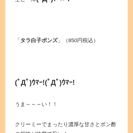
「
タラ白子ポンズ
」（850円税込）
(ﾟДﾟ)ｳﾏｰ!
(ﾟДﾟ)ｳﾏｰ!
うま～～～い！！
クリーミーでまったり濃厚な甘さとポン酢