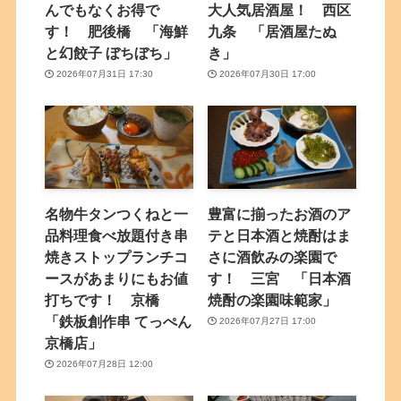
んでもなくお得で
大人気居酒屋！ 西区
す！ 肥後橋 「海鮮
九条 「居酒屋たぬ
と幻餃子 ぼちぼち」
き」
2026年07月31日 17:30
2026年07月30日 17:00
名物牛タンつくねと一
豊富に揃ったお酒のア
品料理食べ放題付き串
テと日本酒と焼酎はま
焼きストップランチコ
さに酒飲みの楽園で
ースがあまりにもお値
す！ 三宮 「日本酒
打ちです！ 京橋
焼酎の楽園味範家」
「鉄板創作串 てっぺん
2026年07月27日 17:00
京橋店」
2026年07月28日 12:00