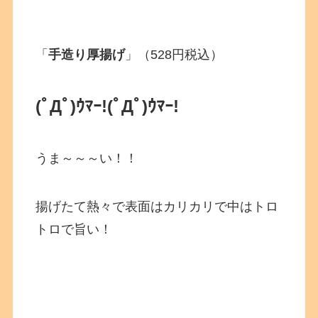
「
手造り厚揚げ
」（528円税込）
(ﾟДﾟ)ｳﾏｰ!
(ﾟДﾟ)ｳﾏｰ!
うま～～～い！！
揚げたて熱々で表面はカリカリで中はトロ
トロで旨い！