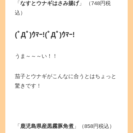
「
なすとウナギはさみ揚げ
」 （748円税
込）
(ﾟДﾟ)ｳﾏｰ!
(ﾟДﾟ)ｳﾏｰ!
うま～～～い！！
茄子とウナギがこんなに合うとはちょっと
驚きです！
「
鹿児島県産黒霧豚角煮
」（858円税込）