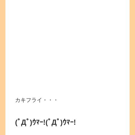
カキフライ・・・
(ﾟДﾟ)ｳﾏｰ!
(ﾟДﾟ)ｳﾏｰ!