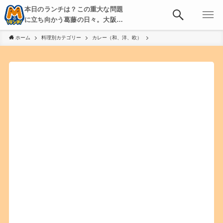
本日のランチは？この重大な問題
に立ち向かう葛藤の日々。大阪・
京都・神戸を中心とした食べ歩
ホーム
料理別カテゴリー
カレー（和、洋、欧）
き、飲み歩きを綴る。