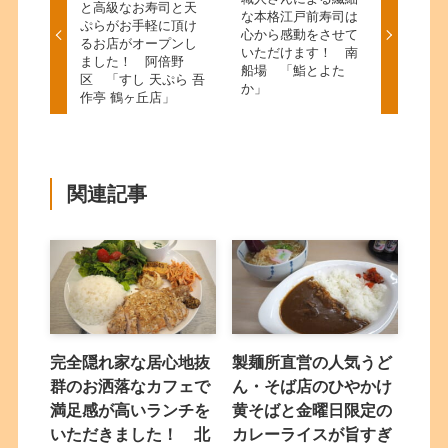
と高級なお寿司と天
な本格江戸前寿司は
ぷらがお手軽に頂け
心から感動をさせて
るお店がオープンし
いただけます！ 南
ました！ 阿倍野
船場 「鮨とよた
区 「すし 天ぷら 吾
か」
作亭 鶴ヶ丘店」
関連記事
完全隠れ家な居心地抜
製麺所直営の人気うど
群のお洒落なカフェで
ん・そば店のひやかけ
満足感が高いランチを
黄そばと金曜日限定の
いただきました！ 北
カレーライスが旨すぎ