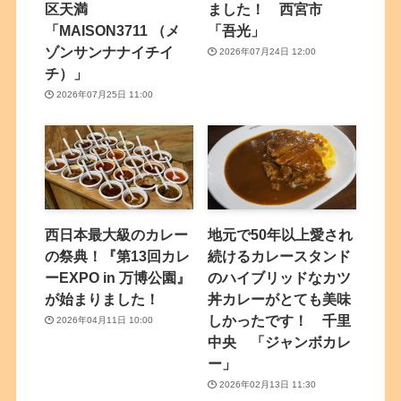
区天満
ました！ 西宮市
「MAISON3711 （メ
「吾光」
ゾンサンナナイチイ
2026年07月24日 12:00
チ）」
2026年07月25日 11:00
西日本最大級のカレー
地元で50年以上愛され
の祭典！『第13回カレ
続けるカレースタンド
ーEXPO in 万博公園』
のハイブリッドなカツ
が始まりました！
丼カレーがとても美味
しかったです！ 千里
2026年04月11日 10:00
中央 「ジャンボカレ
ー」
2026年02月13日 11:30