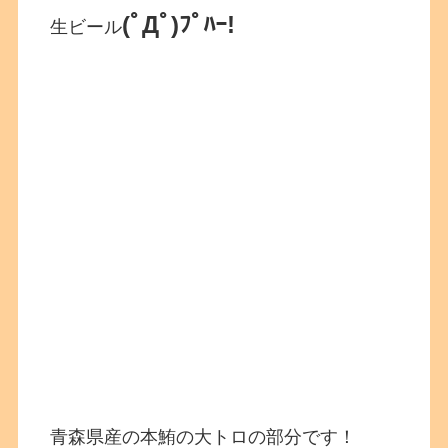
(ﾟДﾟ)ﾌﾟﾊｰ!
生ビール
青森県産の本鮪の大トロの部分です！