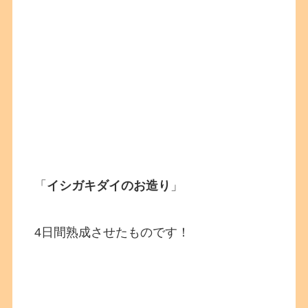
「
イシガキダイのお造り
」
4日間熟成させたものです！