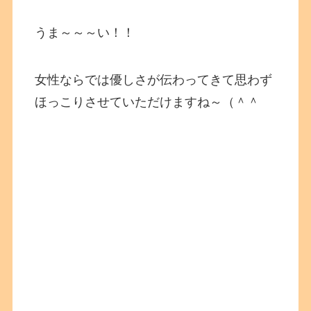
うま～～～い！！
女性ならでは優しさが伝わってきて思わず
ほっこりさせていただけますね～（＾＾