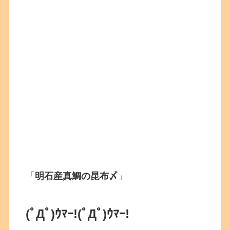
「
明石産真鯛の昆布〆
」
(ﾟДﾟ)ｳﾏｰ!
(ﾟДﾟ)ｳﾏｰ!