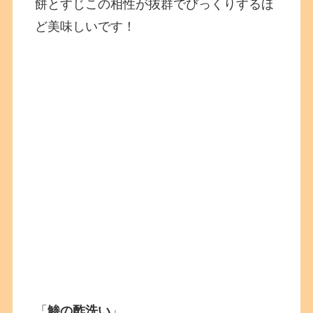
餅とすじこの相性が抜群でびっくりするほ
ど美味しいです！
「
鯵の酢洗い
」