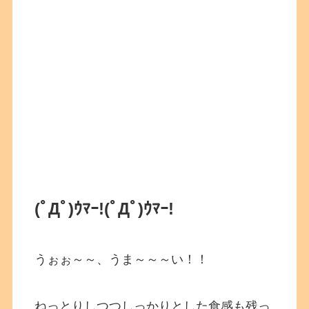
(ﾟДﾟ)ｳﾏｰ!
(ﾟДﾟ)ｳﾏｰ!
うぉぉ～～、うま～～～い！！
ねっとりしつつしっかりとした食感も残っ