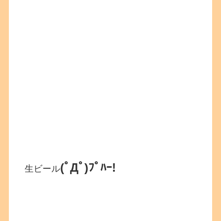
(ﾟДﾟ)ﾌﾟﾊｰ!
生ビール