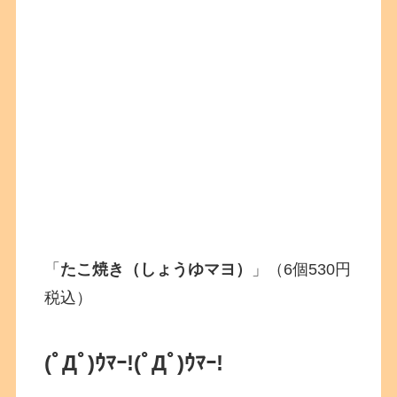
「
たこ焼き（しょうゆマヨ）
」（6個530円
税込）
(ﾟДﾟ)ｳﾏｰ!
(ﾟДﾟ)ｳﾏｰ!