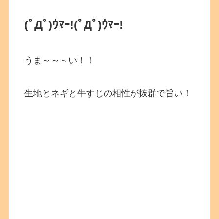
(ﾟДﾟ)ｳﾏｰ!
(ﾟДﾟ)ｳﾏｰ!
うま～～～い！！
生地とネギと牛すじの相性が抜群で旨い！