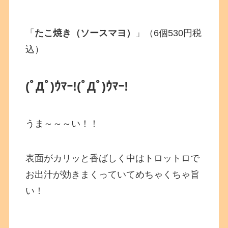
「
たこ焼き（ソースマヨ）
」（6個530円税
込）
(ﾟДﾟ)ｳﾏｰ!
(ﾟДﾟ)ｳﾏｰ!
うま～～～い！！
表面がカリッと香ばしく中はトロットロで
お出汁が効きまくっていてめちゃくちゃ旨
い！