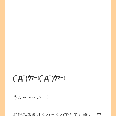
(ﾟДﾟ)ｳﾏｰ!
(ﾟДﾟ)ｳﾏｰ!
うま～～～い！！
お好み焼きはふわっふわでとても軽く、中