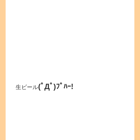
(ﾟДﾟ)ﾌﾟﾊｰ!
生ビール