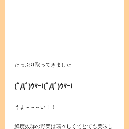
たっぷり取ってきました！
(ﾟДﾟ)ｳﾏｰ!
(ﾟДﾟ)ｳﾏｰ!
うま～～～い！！
鮮度抜群の野菜は瑞々しくてとても美味し