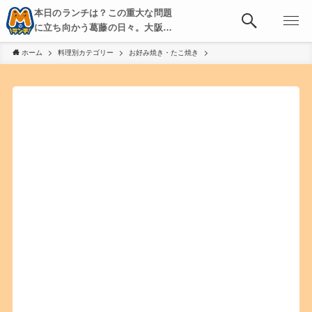
本日のランチは？この重大な問題
に立ち向かう葛藤の日々。大阪・
京都・神戸を中心とした食べ歩
ホーム
料理別カテゴリー
お好み焼き・たこ焼き
き、飲み歩きを綴る。