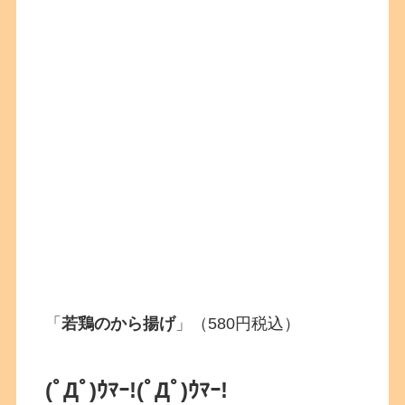
「
若鶏のから揚げ
」（580円税込）
(ﾟДﾟ)ｳﾏｰ!
(ﾟДﾟ)ｳﾏｰ!