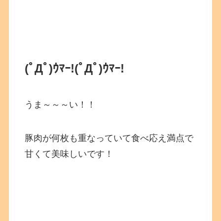
(ﾟДﾟ)ｳﾏｰ!
(ﾟДﾟ)ｳﾏｰ!
うま～～～い！！
豚肉が何枚も重なっていて食べ応え満点で
甘くて美味しいです！