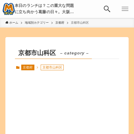
本日のランチは？この重大な問題
に立ち向かう葛藤の日々。大阪・
京都・神戸を中心とした食べ歩
ホーム
地域別カテゴリー
京都府
京都市山科区
き、飲み歩きを綴る。
京都市山科区
– category –
京都府
京都市山科区