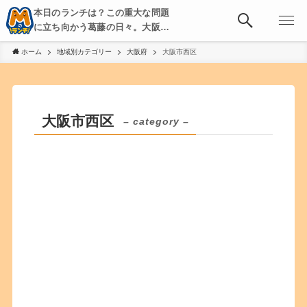
本日のランチは？この重大な問題
に立ち向かう葛藤の日々。大阪・
京都・神戸を中心とした食べ歩
ホーム
地域別カテゴリー
大阪府
大阪市西区
き、飲み歩きを綴る。
大阪市西区
– category –