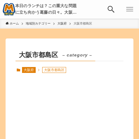
本日のランチは？この重大な問題
に立ち向かう葛藤の日々。大阪・
京都・神戸を中心とした食べ歩
ホーム
地域別カテゴリー
大阪府
大阪市都島区
き、飲み歩きを綴る。
大阪市都島区
– category –
大阪府
大阪市都島区