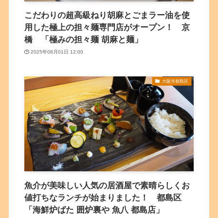
こだわりの超高級ねり胡麻とごまラー油を使
用した極上の担々麺専門店がオープン！ 京
橋 「極みの担々麺 胡麻と麺」
2025年08月01日 12:00
大阪市都島区
魚介が美味しい人気の居酒屋で素晴らしくお
値打ちなランチが始まりました！ 都島区
「海鮮炉ばた 囲炉裏や 魚八 都島店」