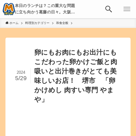
本日のランチは？この重大な問題
に立ち向かう葛藤の日々。大阪・
京都・神戸を中心とした食べ歩
ホーム
料理別カテゴリー
和食全般
き、飲み歩きを綴る。
卵にもお肉にもお出汁にも
こだわった卵かけご飯と肉
吸いと出汁巻きがとても美
2024
5/29
味しいお店！ 堺市 「卵
かけめし 肉すい専門 やま
や」