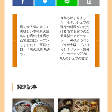
今年も始まりまし
た！ホテルシェフの
堺で大人気の安くて
渾身の料理がいただ
美味しい本格炭火焼
ける雨でも安心の全
鳥のお店の姉妹店が
天候型ビアガーデ
西宮北口にオープン
ン！ ANAクラウン
しました！ 西宮北
プラザ大阪 「バリ
口 「炭火焼鳥 鳥み
っと！リゾート気分
ち」
ビアガーデン2024 ～
8人のシェフの饗宴
～」
関連記事