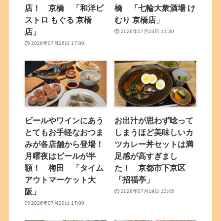
店！ 京橋 「和洋ビ
橋 「七輪大衆酒場 け
ストロ もぐる 京橋
むり 京橋店」
店」
2026年07月23日 11:30
2026年07月26日 17:00
ビールやワインにあう
お出汁が思わず唸って
とてもお手軽なおつま
しまうほど美味しいカ
みが各店舗から登場！
ツカレー丼セットは満
月曜夜はビールが半
足感が高すぎまし
額！ 梅田 「タイム
た！ 京都市下京区
アウトマーケット大
「招福亭」
阪」
2026年07月19日 13:45
2026年07月20日 17:00