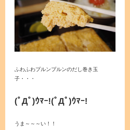
ふわふわプルンプルンのだし巻き玉
子・・・
(ﾟДﾟ)ｳﾏｰ!
(ﾟДﾟ)ｳﾏｰ!
うま～～～い！！