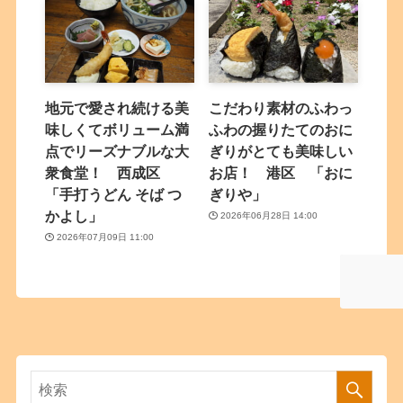
地元で愛され続ける美
こだわり素材のふわっ
味しくてボリューム満
ふわの握りたてのおに
点でリーズナブルな大
ぎりがとても美味しい
衆食堂！ 西成区
お店！ 港区 「おに
「手打うどん そば つ
ぎりや」
かよし」
2026年06月28日 14:00
2026年07月09日 11:00