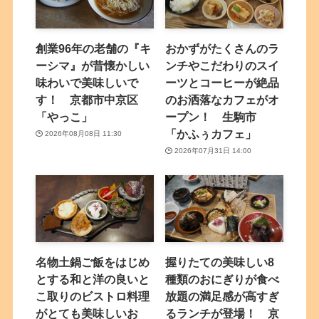
創業96年の老舗の『キ
おかずがたくさんのラ
ーシマ』が昔懐かしい
ンチやこだわりのスイ
味わいで美味しいで
ーツとコーヒーが絶品
す！ 京都市中京区
のお洒落なカフェがオ
「やっこ」
ープン！ 生駒市
「かふぅカフェ」
2026年08月08日 11:30
2026年07月31日 14:00
名物土鍋ご飯をはじめ
握りたての美味しい8
とする和と洋の良いと
種類のおにぎりが食べ
こ取りのビストロ料理
放題の満足感が高すぎ
がとても美味しいお
るランチが登場！ 京