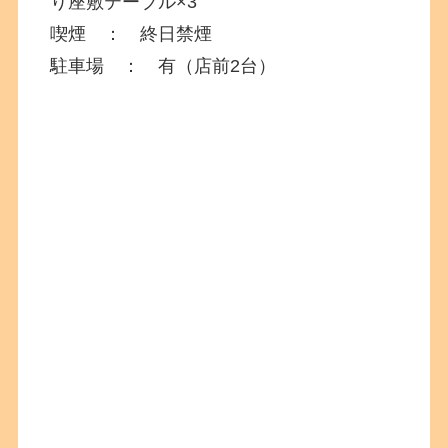
り座敷テーブル×3
喫煙 ： 終日禁煙
駐車場 ： 有（店前2台）