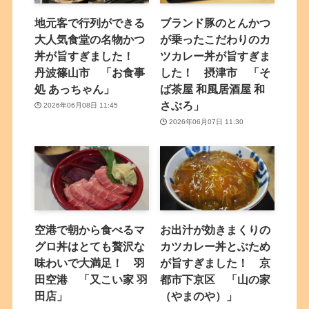
地元客で行列ができる
ブランド豚のとんかつ
大人気食堂の名物かつ
が乗ったこだわりのカ
丼が旨すぎました！
ツカレー丼が旨すぎま
丹波篠山市 「お食事
した！ 摂津市 「そ
処 あっちゃん」
ば茶屋 和風居酒屋 和
さぶろ」
2026年06月08日 11:45
2026年06月07日 11:30
空港で朝から食べるマ
お出汁が効きまくりの
グロ丼はとても贅沢な
カツカレー丼とぶため
味わいで大満足！ 羽
が旨すぎました！ 京
田空港 「又こい家 羽
都市下京区 「山の家
田店」
（やまのや）」