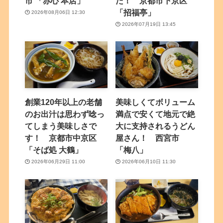
市 「赤心 本店」
た！ 京都市下京区
「招福亭」
2026年08月06日 12:30
2026年07月19日 13:45
創業120年以上の老舗
美味しくてボリューム
のお出汁は思わず唸っ
満点で安くて地元で絶
てしまう美味しさで
大に支持されるうどん
す！ 京都市中京区
屋さん！ 西宮市
「そば処 大鶴」
「梅八」
2026年06月29日 11:00
2026年06月10日 11:30