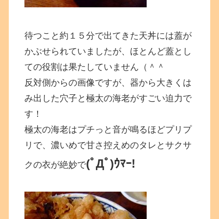
待つこと約１５分で出てきた天丼には蓋が
かぶせられていましたが、ほとんど蓋とし
ての役割は果たしていません（＾＾
反対側からの画像ですが、器から大きくは
み出した穴子と極太の海老がすごい迫力で
す！
極太の海老はプチっと音が鳴るほどプリプ
リで、濃いめで甘さ控えめのタレとサクサ
(ﾟДﾟ)ｳﾏｰ!
クの衣が絶妙で