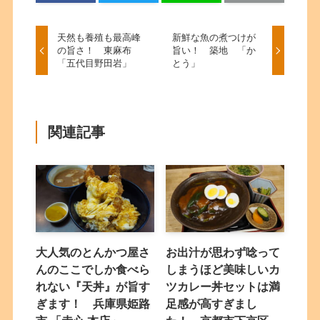
天然も養殖も最高峰
新鮮な魚の煮つけが
の旨さ！ 東麻布
旨い！ 築地 「か
「五代目野田岩」
とう」
関連記事
大人気のとんかつ屋さ
お出汁が思わず唸って
んのここでしか食べら
しまうほど美味しいカ
れない『天丼』が旨す
ツカレー丼セットは満
ぎます！ 兵庫県姫路
足感が高すぎまし