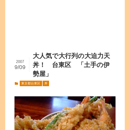
大人気で大行列の大迫力天
2007
丼！ 台東区 「土手の伊
9/09
勢屋」
東京都台東区
丼