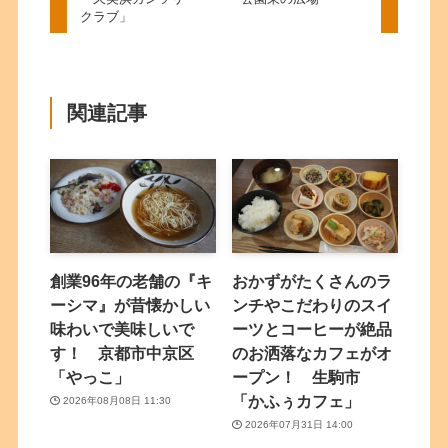
クラブ」
関連記事
創業96年の老舗の『キ
おかずがたくさんのラ
ーシマ』が昔懐かしい
ンチやこだわりのスイ
味わいで美味しいで
ーツとコーヒーが絶品
す！ 京都市中京区
のお洒落なカフェがオ
「やっこ」
ープン！ 生駒市
「かふぅカフェ」
2026年08月08日 11:30
2026年07月31日 14:00