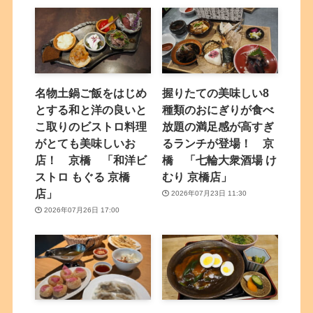
名物土鍋ご飯をはじめ
握りたての美味しい8
とする和と洋の良いと
種類のおにぎりが食べ
こ取りのビストロ料理
放題の満足感が高すぎ
がとても美味しいお
るランチが登場！ 京
店！ 京橋 「和洋ビ
橋 「七輪大衆酒場 け
ストロ もぐる 京橋
むり 京橋店」
店」
2026年07月23日 11:30
2026年07月26日 17:00