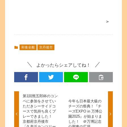
>
和食全般
京丹後市
よかったらシェアしてね！
第1回熊五郎杯のコン
ペに参加をさせてい
今年も日本最大級の
ただきシーサイドコ
チーズの祭典！『チ
ースで気持ち良くプ
ーズEXPO in 万博公
レーできました！
園2025』が始まりま
京都府京丹後市
した！ ＠万博記念
「久美浜カンツリー
公園東の広場