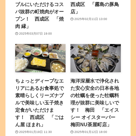
ブルにいただけるコス
西成区 「霧島の豚鳥
パ抜群の町焼肉がオー
店」
プン！ 西成区 「焼
2025年02月11日 13:00
肉 縁」
2025年03月07日 19:00
ちょっとディープなエ
海洋深層水で浄化され
リアにあるお食事処で
た安心安全の日本各地
素晴らしくリーズナブ
の牡蠣を使った牡蠣料
ルで美味しい玉子焼き
理が抜群に美味しいで
定食がいただけま
す！ 梅田 「エイス
す！ 西成区 「ごは
シー オイスターバー
ん屋 ほまれ」
梅田NU茶屋町店」
2025年01月19日 11:30
2025年01月12日 18:00