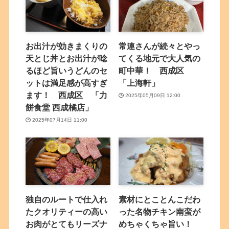
お出汁が効きまくりの
常連さんが続々とやっ
天とじ丼とお出汁が唸
てくる地元で大人気の
るほど旨いうどんのセ
町中華！ 西成区
ットは満足感が高すぎ
「上海軒」
ます！ 西成区 「力
2025年05月09日 12:00
餅食堂 西成橘店」
2025年07月14日 11:00
独自のルートで仕入れ
素材にとことんこだわ
たクオリティーの高い
った名物チキン南蛮が
お肉がとてもリーズナ
めちゃくちゃ旨い！