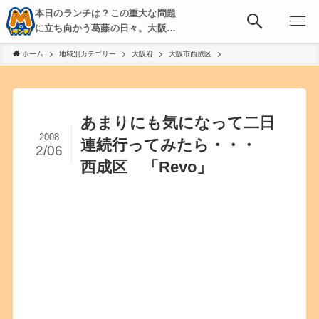
本日のランチは？この重大な問題
に立ち向かう葛藤の日々。大阪・
京都・神戸を中心とした食べ歩
ホーム
地域別カテゴリー
大阪府
大阪市西成区
き、飲み歩きを綴る。
あまりにも気になって二日
2008
連続行ってみたら・・・
2/06
西成区 「Revo」