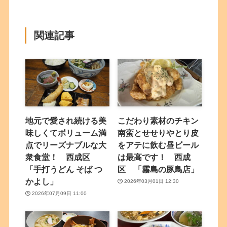
関連記事
地元で愛され続ける美
こだわり素材のチキン
味しくてボリューム満
南蛮とせせりやとり皮
点でリーズナブルな大
をアテに飲む昼ビール
衆食堂！ 西成区
は最高です！ 西成
「手打うどん そば つ
区 「霧島の豚鳥店」
かよし」
2026年03月01日 12:30
2026年07月09日 11:00