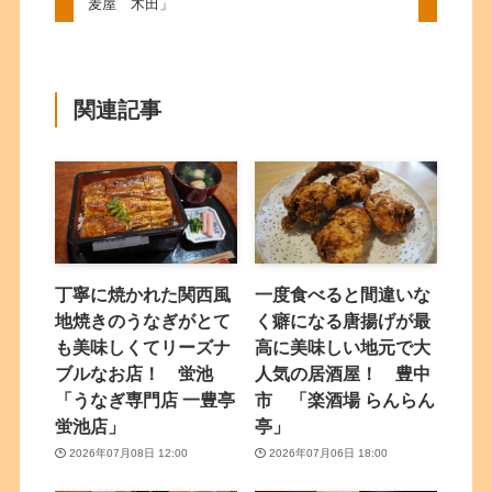
麦屋 木田」
関連記事
丁寧に焼かれた関西風
一度食べると間違いな
地焼きのうなぎがとて
く癖になる唐揚げが最
も美味しくてリーズナ
高に美味しい地元で大
ブルなお店！ 蛍池
人気の居酒屋！ 豊中
「うなぎ専門店 一豊亭
市 「楽酒場 らんらん
蛍池店」
亭」
2026年07月08日 12:00
2026年07月06日 18:00