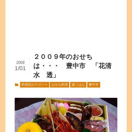
２００９年のおせち
2009
は・・・ 豊中市 「花清
1/01
水 透」
料理別カテゴリー
おせち料理
家ごはん
豊中市