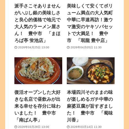
派手さこそありません
美味しくて安くてボリ
がいぶし銀の美味しさ
ューム満点の大人気町
と良心的価格で地元で
中華に早速再訪！激ウ
大人気のラーメン屋さ
マ激安のヤキソバセッ
ん！ 豊中市 「まほ
トで大満足！ 豊中
ろば亭 蛍池店」
市 「珉龍 豊中店」
2026年04月25日 13:00
2026年04月05日 11:30
復活オープンした大好
本場四川そのままの味
きな名店で昼飲みが出
が楽しめるガチ中華の
来る幸せを存分に味わ
麻婆豆腐が旨すぎまし
いました！ 豊中市
た！ 豊中市 「蜀味
「南ばん亭」
川香」
2026年03月28日 13:00
2026年03月14日 11:30