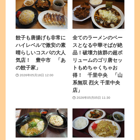
餃子も唐揚げも非常に
全てのラーメンのベー
ハイレベルで激安の素
スとなる中華そばが絶
晴らしいコスパの大人
品！破壊力抜群の超ボ
気店！ 豊中市 「あ
リュームのゴリ唐セッ
の餃子家」
トもめちゃくちゃお
得！ 千里中央 「山
2026年05月18日 12:00
系無双 烈火 千里中央
店」
2026年05月05日 11:30