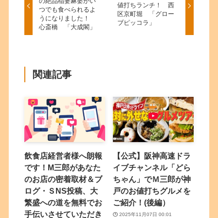
の絶品稲妻麻婆がい
値打ちランチ！ 西
つでも食べられるよ
区京町堀 「グロー
うになりました！
ブピッコラ」
心斎橋 「大成閣」
関連記事
飲食店経営者様へ朗報
【公式】阪神高速ドラ
です！M三郎があなた
イブチャンネル「どら
のお店の密着取材＆ブ
ちゃん」でＭ三郎が神
ログ・ＳNS投稿、大
戸のお値打ちグルメを
繁盛への道を無料でお
ご紹介！(後編）
手伝いさせていただき
2025年11月07日 00:01