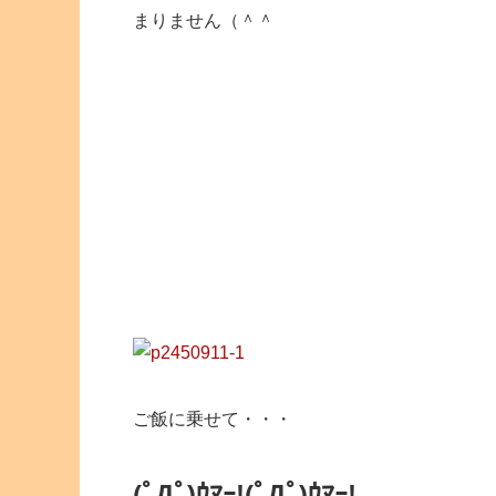
まりません（＾＾
ご飯に乗せて・・・
(ﾟДﾟ)ｳﾏｰ!
(ﾟДﾟ)ｳﾏｰ!