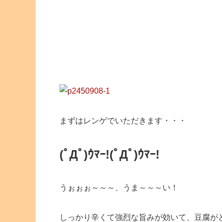
まずはレンゲでいただきます・・・
(ﾟДﾟ)ｳﾏｰ!
(ﾟДﾟ)ｳﾏｰ!
うぉぉぉ～～～、うま～～～い！
しっかり辛くて強烈な旨みが効いて、豆腐が