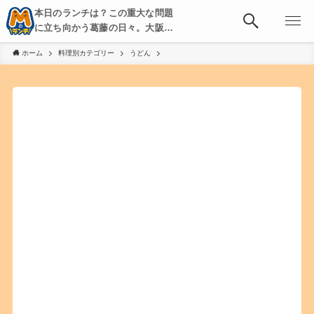
本日のランチは？この重大な問題
に立ち向かう葛藤の日々。大阪・
京都・神戸を中心とした食べ歩
ホーム
料理別カテゴリー
うどん
き、飲み歩きを綴る。