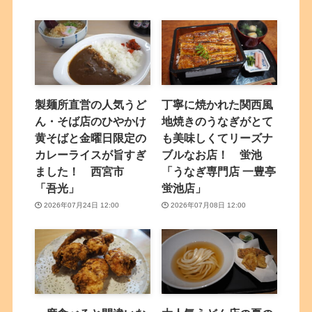
製麺所直営の人気うど
丁寧に焼かれた関西風
ん・そば店のひやかけ
地焼きのうなぎがとて
黄そばと金曜日限定の
も美味しくてリーズナ
カレーライスが旨すぎ
ブルなお店！ 蛍池
ました！ 西宮市
「うなぎ専門店 一豊亭
「吾光」
蛍池店」
2026年07月24日 12:00
2026年07月08日 12:00