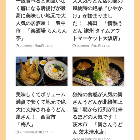
一度食べると間違いな
大人気うどん店の夏の
く癖になる唐揚げが最
風物詩の絶品『ひやか
高に美味しい地元で大
け』が始まりまし
人気の居酒屋！ 豊中
た！ 梅田 「情熱う
市 「楽酒場 らんらん
どん 讃州 タイムアウ
亭」
トマーケット大阪店」
2026年07月06日 18:00
2026年07月01日 11:00
美味しくてボリューム
独特の食感が人気の資
満点で安くて地元で絶
さんうどんが北摂初上
大に支持されるうどん
陸！朝から行列が出来
屋さん！ 西宮市
るほどの人気です！
「梅八」
茨木市 「資さんうど
ん 茨木清水店」
2026年06月10日 11:30
2026年05月31日 10:00