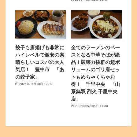
餃子も唐揚げも非常に
全てのラーメンのベー
ハイレベルで激安の素
スとなる中華そばが絶
晴らしいコスパの大人
品！破壊力抜群の超ボ
気店！ 豊中市 「あ
リュームのゴリ唐セッ
の餃子家」
トもめちゃくちゃお
得！ 千里中央 「山
2026年05月18日 12:00
系無双 烈火 千里中央
店」
2026年05月05日 11:30