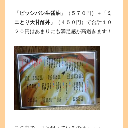
「
ビッシバシ生醤油
」（５７０円）＋「
ミ
ニとり天甘酢丼
」（４５０円）で合計１０
２０円はあまりにも満足感が高過ぎます！