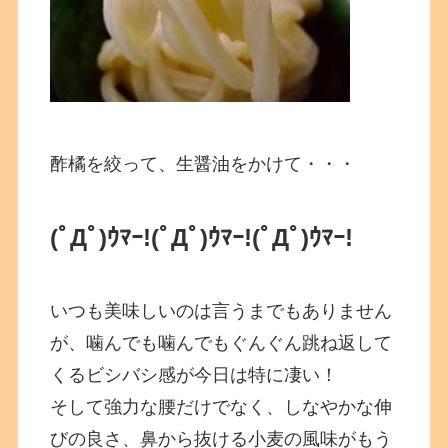
酢橘を絞って、生醤油をかけて・・・
(ﾟДﾟ)ｳﾏｰ!(ﾟДﾟ)ｳﾏｰ!(ﾟДﾟ)ｳﾏｰ!
いつも美味しいのは言うまでもありません
が、噛んでも噛んでもぐんぐん跳ね返して
くるビシバシ感が今日は特に凄い！
そして強力な腰だけでなく、しなやかな伸
びの良さ、鼻から抜ける小麦の風味がもう