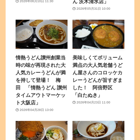
ん 茨木清水店」
2026年06月10日 11:30
2026年05月31日 10:00
情熱うどん讃州創業当
美味しくてボリューム
時の味が再現された大
満点の大人気老舗うど
人気カレーうどんが満
ん屋さんのコロッケカ
を持して登場！ 梅
レーうどんが旨すぎま
田 「情熱うどん 讃州
した！ 阿倍野区
タイムアウトマーケッ
「白たぬき」
ト大阪店」
2026年04月23日 11:00
2026年04月28日 13:00