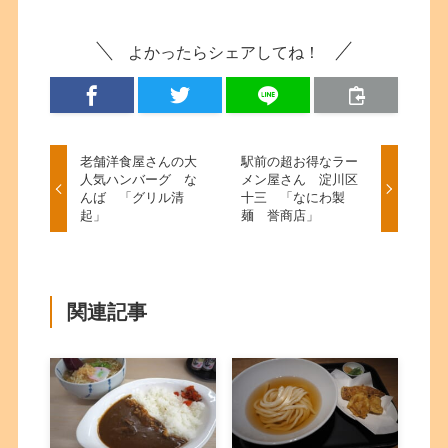
よかったらシェアしてね！
老舗洋食屋さんの大
駅前の超お得なラー
人気ハンバーグ な
メン屋さん 淀川区
んば 「グリル清
十三 「なにわ製
起」
麺 誉商店」
関連記事