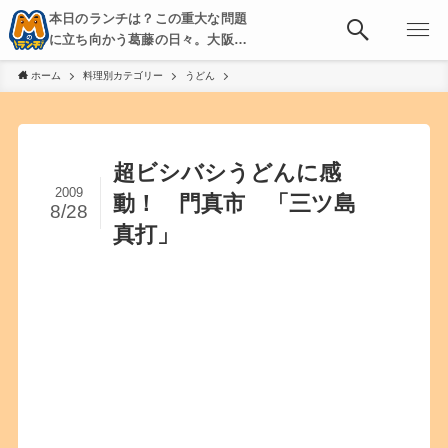
本日のランチは？この重大な問題
に立ち向かう葛藤の日々。大阪・
京都・神戸を中心とした食べ歩
ホーム
料理別カテゴリー
うどん
き、飲み歩きを綴る。
超ビシバシうどんに感
2009
動！ 門真市 「三ツ島
8/28
真打」