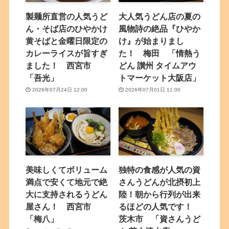
製麺所直営の人気うど
大人気うどん店の夏の
ん・そば店のひやかけ
風物詩の絶品『ひやか
黄そばと金曜日限定の
け』が始まりまし
カレーライスが旨すぎ
た！ 梅田 「情熱う
ました！ 西宮市
どん 讃州 タイムアウ
「吾光」
トマーケット大阪店」
2026年07月24日 12:00
2026年07月01日 11:00
美味しくてボリューム
独特の食感が人気の資
満点で安くて地元で絶
さんうどんが北摂初上
大に支持されるうどん
陸！朝から行列が出来
屋さん！ 西宮市
るほどの人気です！
「梅八」
茨木市 「資さんうど