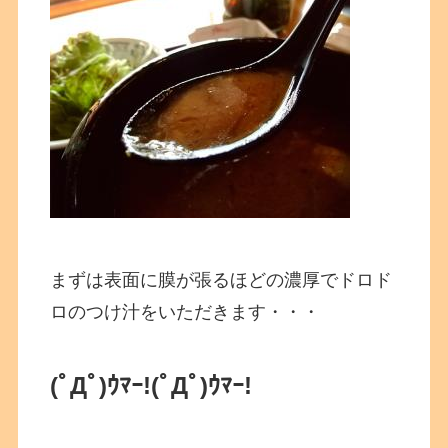
まずは表面に膜が張るほどの濃厚でドロド
ロのつけ汁をいただきます・・・
(ﾟДﾟ)ｳﾏｰ!(ﾟДﾟ)ｳﾏｰ!