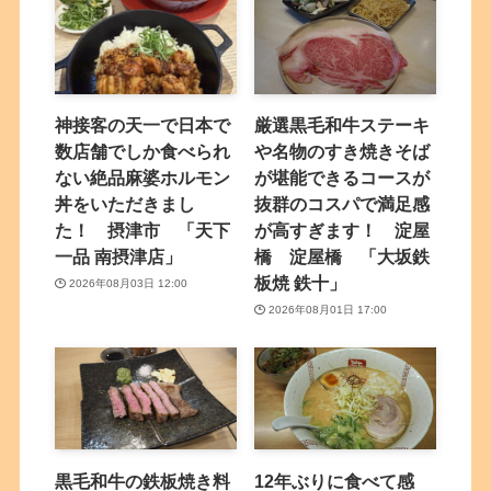
神接客の天一で日本で
厳選黒毛和牛ステーキ
数店舗でしか食べられ
や名物のすき焼きそば
ない絶品麻婆ホルモン
が堪能できるコースが
丼をいただきまし
抜群のコスパで満足感
た！ 摂津市 「天下
が高すぎます！ 淀屋
一品 南摂津店」
橋 淀屋橋 「大坂鉄
板焼 鉄十」
2026年08月03日 12:00
2026年08月01日 17:00
黒毛和牛の鉄板焼き料
12年ぶりに食べて感