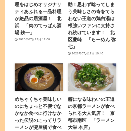
理をはじめオリジナリ
動！思わず唸ってしま
ティあふれる一品料理
う美味しさの奇をてら
が絶品の居酒屋！ 北
わない王道の鶏白湯は
浜 「肉のてっぱん酒
根強いファンに支持さ
場 鉄一」
れ続けています！ 北
区豊崎 「らーめん 弥
2026年07月23日 17:00
七」
2026年07月17日 10:46
めちゃくちゃ美味しい
癖になる味わいの王道
のにちょっと不便でな
の京都ラーメンが食べ
かなか食べに行けなか
られる大人気店！ 京
った伝説のこってりラ
都市南区 「ラーメン
ーメンが淀屋橋で食べ
大栄 本店」