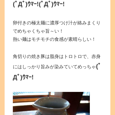
(ﾟДﾟ)ｳﾏｰ!(ﾟДﾟ)ｳﾏｰ!
卵付きの極太麺に濃厚つけ汁が絡みまくり
でめちゃくちゃ旨～い！
熱い麺はモチモチの食感が素晴らしい！
角切りの焼き豚は脂身はトロトロで、赤身
(ﾟ
にはしっかり旨みが染みていてめっちゃ
Дﾟ)ｳﾏｰ!