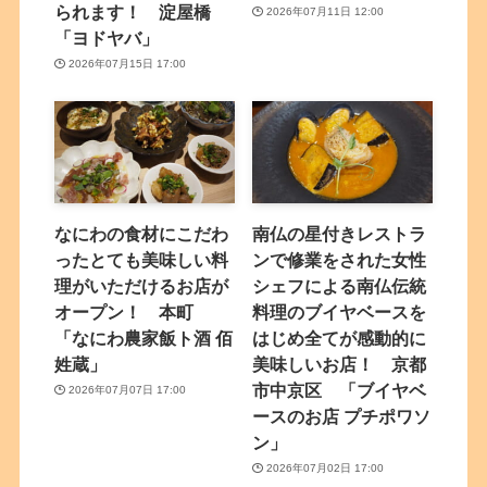
られます！ 淀屋橋
2026年07月11日 12:00
「ヨドヤバ」
2026年07月15日 17:00
なにわの食材にこだわ
南仏の星付きレストラ
ったとても美味しい料
ンで修業をされた女性
理がいただけるお店が
シェフによる南仏伝統
オープン！ 本町
料理のブイヤベースを
「なにわ農家飯ト酒 佰
はじめ全てが感動的に
姓蔵」
美味しいお店！ 京都
市中京区 「ブイヤベ
2026年07月07日 17:00
ースのお店 プチポワソ
ン」
2026年07月02日 17:00