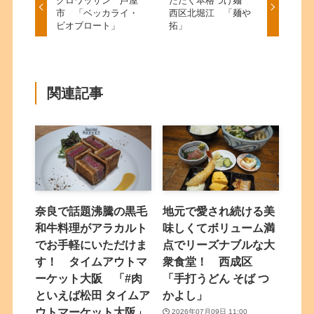
クロワッサン 芦屋
ただく本格つけ麺
市 「ベッカライ・
西区北堀江 「麺や
ビオブロート」
拓」
関連記事
奈良で話題沸騰の黒毛
地元で愛され続ける美
和牛料理がアラカルト
味しくてボリューム満
でお手軽にいただけま
点でリーズナブルな大
す！ タイムアウトマ
衆食堂！ 西成区
ーケット大阪 「#肉
「手打うどん そば つ
といえば松田 タイムア
かよし」
ウトマーケット大阪」
2026年07月09日 11:00