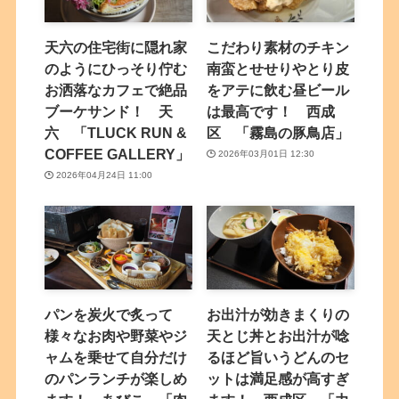
天六の住宅街に隠れ家
こだわり素材のチキン
のようにひっそり佇む
南蛮とせせりやとり皮
お洒落なカフェで絶品
をアテに飲む昼ビール
ブーケサンド！ 天
は最高です！ 西成
六 「TLUCK RUN &
区 「霧島の豚鳥店」
COFFEE GALLERY」
2026年03月01日 12:30
2026年04月24日 11:00
パンを炭火で炙って
お出汁が効きまくりの
様々なお肉や野菜やジ
天とじ丼とお出汁が唸
ャムを乗せて自分だけ
るほど旨いうどんのセ
のパンランチが楽しめ
ットは満足感が高すぎ