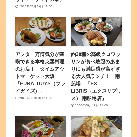
2026年07月29日 11:00
アフター万博気分が満
約30種の高級クロワッ
喫できる本格英国料理
サンが食べ放題のあま
のお店！ タイムアウ
りにも満足感が高すぎ
トマーケット大阪
る大人気ランチ！ 南
「FURAI GUYS（フラ
船場 「EX
イガイズ）」
LIBRIS（エクスリブリ
ス） 南船場店」
2026年06月30日 11:00
2026年06月18日 11:00