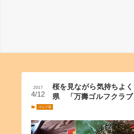
桜を見ながら気持ちよく
2017
4/12
県 「万壽ゴルフクラブ
ゴルフ場