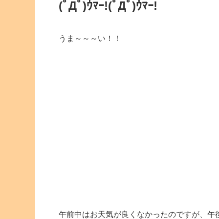
(ﾟДﾟ)ｳﾏｰ!
(ﾟДﾟ)ｳﾏｰ!
うま～～～い！！
午前中はお天気が良くなかったのですが、午