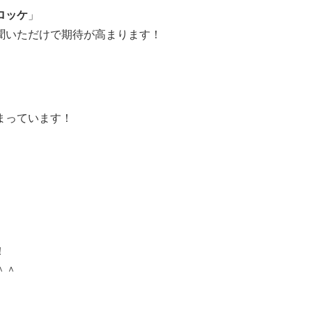
ロッケ
」
聞いただけで期待が高まります！
まっています！
！
＾＾