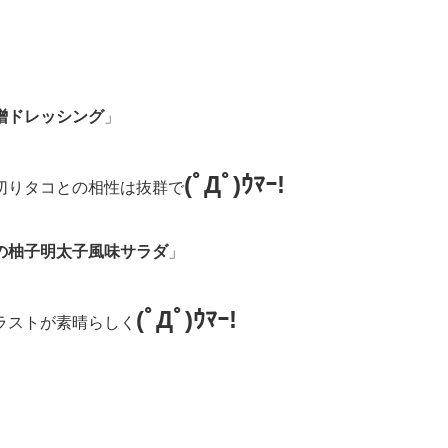
噌ドレッシング
」
(ﾟДﾟ)ｳﾏｰ!
切りタコとの相性は抜群で
の柚子明太子風味サラダ
」
(ﾟДﾟ)ｳﾏｰ!
ラストが素晴らしく