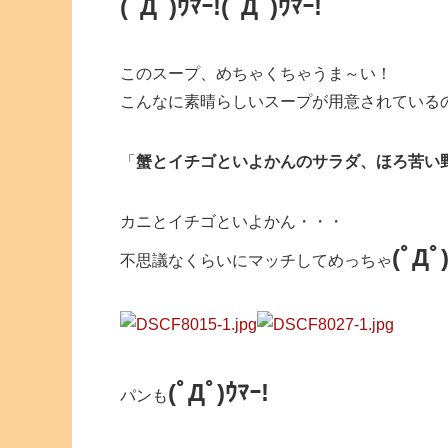
(ﾟДﾟ)ｳﾏｰ!
(ﾟДﾟ)ｳﾏｰ!
このスープ、めちゃくちゃうま～い！
こんなに素晴らしいスープが用意されている
「
蟹とイチゴといよかんのサラダ、ほろ苦い
カニとイチゴといよかん・・・
(ﾟДﾟ
不思議なくらいにマッチしてめっちゃ
(ﾟДﾟ)ｳﾏｰ!
パンも