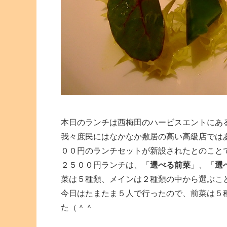
本日のランチは西梅田のハービスエントにあ
我々庶民にはなかなか敷居の高い高級店では
００円のランチセットが新設されたとのこと
２５００円ランチは、「
選べる前菜
」、「
選
菜は５種類、メインは２種類の中から選ぶこ
今日はたまたま５人で行ったので、前菜は５
た（＾＾