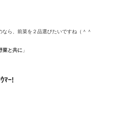
のなら、前菜を２品選びたいですね（＾＾
野菜と共に
」
)ｳﾏｰ!