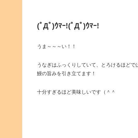
(ﾟДﾟ)ｳﾏｰ!
(ﾟДﾟ)ｳﾏｰ!
うま～～～い！！
うなぎはふっくりしていて、とろけるほどで
鰻の旨みを引き立てます！
十分すぎるほど美味しいです（＾＾