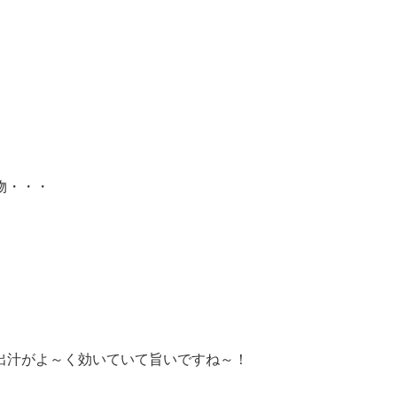
物・・・
出汁がよ～く効いていて旨いですね～！