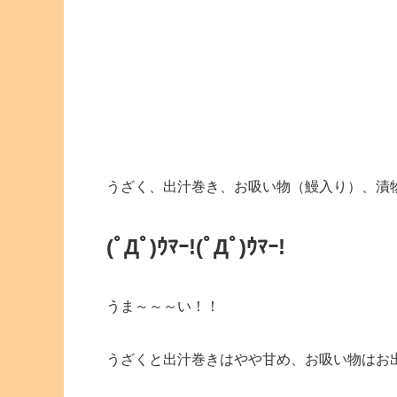
うざく、出汁巻き、お吸い物（鰻入り）、漬
(ﾟДﾟ)ｳﾏｰ!
(ﾟДﾟ)ｳﾏｰ!
うま～～～い！！
うざくと出汁巻きはやや甘め、お吸い物はお