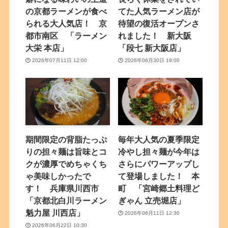
の京都ラーメンが食べ
てた人気ラーメン店が
られる大人気店！ 京
待望の復活オープンさ
都市南区 「ラーメン
れました！ 新大阪
大栄 本店」
「段七 新大阪店」
2026年07月11日 12:00
2026年06月30日 19:00
期間限定の背脂たっぷ
毎年大人気の夏季限定
りの担々麺は旨味とコ
冷やし担々麺が今年は
クが濃厚でめちゃくち
さらにパワーアップし
ゃ美味しかったで
て登場しました！ 本
す！ 兵庫県川西市
町 「宮崎郷土料理ど
「京都北白川ラーメン
ぎゃん 立売堀店」
魁力屋 川西店」
2026年06月11日 12:30
2026年06月22日 10:30