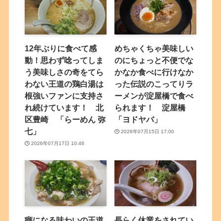
12年ぶりに食べて感
めちゃくちゃ美味しい
動！思わず唸ってしま
のにちょっと不便でな
う美味しさの奇をてら
かなか食べに行けなか
わない王道の鶏白湯は
った伝説のこってりラ
根強いファンに支持さ
ーメンが淀屋橋で食べ
れ続けています！ 北
られます！ 淀屋橋
区豊崎 「らーめん 弥
「ヨドヤバ」
七」
2026年07月15日 17:00
2026年07月17日 10:46
癖になる味わいの王道
長らく休業をされてい