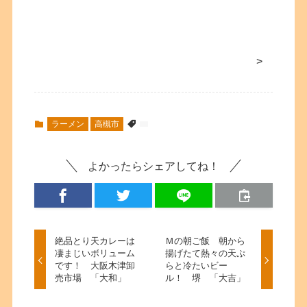
>
ラーメン
高槻市
よかったらシェアしてね！
絶品とり天カレーは
Ｍの朝ご飯 朝から
凄まじいボリューム
揚げたて熱々の天ぷ
です！ 大阪木津卸
らと冷たいビー
売市場 「大和」
ル！ 堺 「大吉」