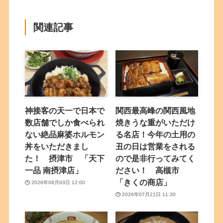
関連記事
神接客の天一で日本で
関西最高峰の関西風地
数店舗でしか食べられ
焼きうな重がいただけ
ない絶品麻婆ホルモン
る名店！今年の土用の
丼をいただきまし
丑の日は営業をされる
た！ 摂津市 「天下
ので是非行ってみてく
一品 南摂津店」
ださい！ 高槻市
「きくの商店」
2026年08月03日 12:00
2026年07月21日 11:30