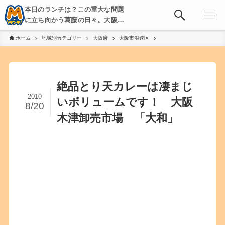
本日のランチは？この重大な問題
に立ち向かう葛藤の日々。大阪・
京都・神戸を中心とした食べ歩
ホーム
地域別カテゴリー
大阪府
大阪市浪速区
き、飲み歩きを綴る。
絶品とり天カレーは凄まじ
2010
いボリュームです！ 大阪
8/20
木津卸売市場 「大和」