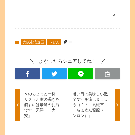
>
大阪市浪速区
うどん
よかったらシェアしてね！
Ｍのちょっと一杯
暑い日は美味しい激
サクッと喉の渇きを
辛で汗を流しましょ
潤すには最適のお店
う（＾＾ 高槻市
です 天満 「大
「らぁめん龍龍（ロ
安」
ンロン）」