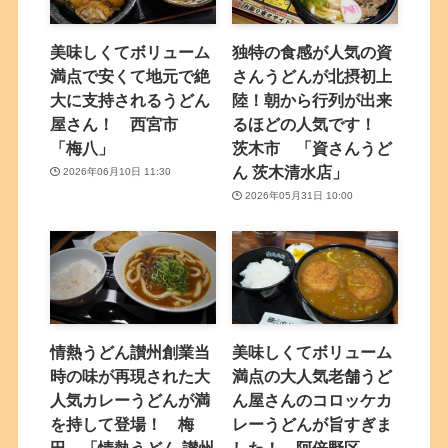
美味しくてボリューム
独特の食感が人気の資
満点で安くて地元で絶
さんうどんが北摂初上
大に支持されるうどん
陸！朝から行列が出来
屋さん！ 西宮市
るほどの人気です！
「梅八」
茨木市 「資さんうど
ん 茨木清水店」
2026年06月10日 11:30
2026年05月31日 10:00
情熱うどん讃州創業当
美味しくてボリューム
時の味が再現された大
満点の大人気老舗うど
人気カレーうどんが満
ん屋さんのコロッケカ
を持して登場！ 梅
レーうどんが旨すぎま
田 「情熱うどん 讃州
した！ 阿倍野区