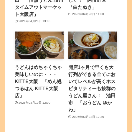
タイムアウトマーケッ
「白たぬき」
ト大阪店」
2026年04月23日 11:00
2026年04月28日 13:00
うどんはめちゃくちゃ
開店1ヶ月で早くも大
美味しいのに・・・
行列ができる全てにお
KITTE大阪 「めん処
いてレベルが高くホス
つるはん KITTE大阪
ピタリティーも抜群の
店」
うどん屋さん！ 池田
市 「おうどん ゆか
2026年04月10日 12:00
わ」
2026年03月22日 12:35