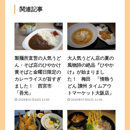
関連記事
製麺所直営の人気うど
大人気うどん店の夏の
ん・そば店のひやかけ
風物詩の絶品『ひやか
黄そばと金曜日限定の
け』が始まりまし
カレーライスが旨すぎ
た！ 梅田 「情熱う
ました！ 西宮市
どん 讃州 タイムアウ
「吾光」
トマーケット大阪店」
2026年07月24日 12:00
2026年07月01日 11:00