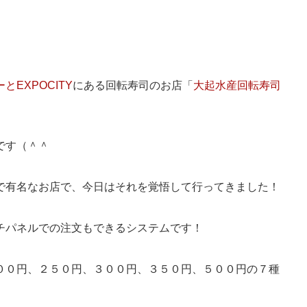
とEXPOCITY
にある回転寿司のお店「
大起水産回転寿司
です（＾＾
で有名なお店で、今日はそれを覚悟して行ってきました！
チパネルでの注文もできるシステムです！
００円、２５０円、３００円、３５０円、５００円の７種