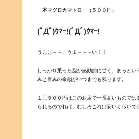
「
本マグロカマトロ
」（５００円）
(ﾟДﾟ)ｳﾏｰ!(ﾟДﾟ)ｳﾏｰ!
うぉぉ～～、うま～～～い！！
しっかり乗った脂が感動的に甘く、あっとい
みと旨みの余韻がいつまでも残ります。
１皿５００円はこのお店で一番高いものでは
られるのでれば、むしろこれは安いくらいで