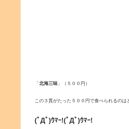
「
北海三味
」（５００円）
この３貫がたった５００円で食べられるのは
(ﾟДﾟ)ｳﾏｰ!(ﾟДﾟ)ｳﾏｰ!