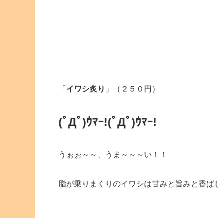
「
イワシ炙り
」（２５０円）
(ﾟДﾟ)ｳﾏｰ!(ﾟДﾟ)ｳﾏｰ!
うぉぉ～～、うま～～～い！！
脂が乗りまくりのイワシは甘みと旨みと香ば