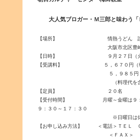
大人気ブロガー・Ｍ三郎と味わう「
【場所】 情熱うどん 讃
大阪市北区豊崎３－４－１２
【日時】 ９月２７日（火）１
【受講料】 ５，６７０円（朝日カ
５，９８５円（一般料
（料理代を含む、飲
【定員】 ２０名
【受付時間】 月曜～金曜は９：３０
９：３０～１７：３０
※日曜日は休館と
【お申し込み方法】 ＜電話＞ＴＥＬ 
＜ＦＡＸ＞ ＴＥＬ ０６