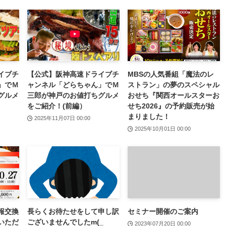
イブチ
【公式】阪神高速ドライブチ
MBSの人気番組「魔法のレ
」でＭ
ャンネル「どらちゃん」でＭ
ストラン」の夢のスペシャル
グルメ
三郎が神戸のお値打ちグルメ
おせち『関西オールスターお
をご紹介！(前編）
せち2026』の予約販売が始
まりました！
2025年11月07日 00:00
2025年10月01日 00:00
報交換
長らくお待たせをして申し訳
セミナー開催のご案内
いただ
ございませんでしたm(_
2023年07月20日 00:00