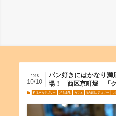
パン好きにはかなり満
2018
10/10
場！ 西区京町堀 「
料理別カテゴリー
洋食全般
カフェ
地域別カテゴリー
大