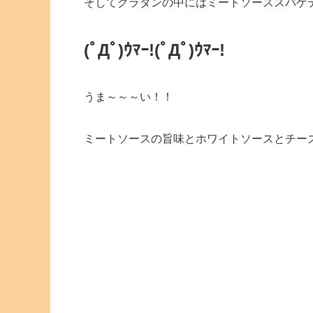
そしてグラタンの中にはミートソーススパゲ
(ﾟДﾟ)ｳﾏｰ!
(ﾟДﾟ)ｳﾏｰ!
うま～～～い！！
ミートソースの旨味とホワイトソースとチー