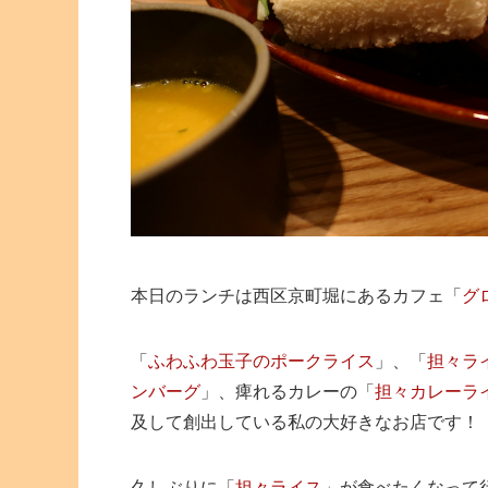
本日のランチは西区京町堀にあるカフェ「
グ
「
ふわふわ玉子のポークライス
」、「
担々ラ
ンバーグ
」、痺れるカレーの「
担々カレーラ
及して創出している私の大好きなお店です！
久しぶりに「
担々ライス
」が食べたくなって