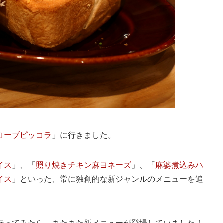
ローブピッコラ
」に行きました。
イス
」、「
照り焼きチキン麻ヨネーズ
」、「
麻婆煮込みハ
イス
」といった、常に独創的な新ジャンルのメニューを追
行ってみたら、またまた新メニューが登場していました！