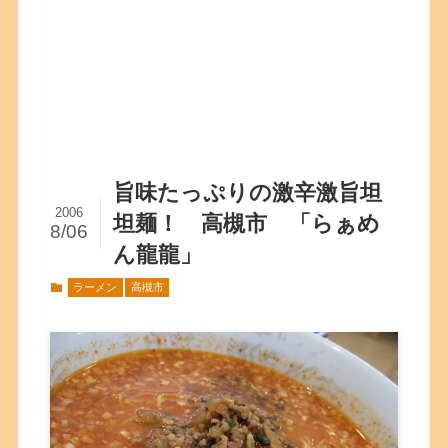
旨味たっぷりの激辛激旨坦
2006
坦麺！ 高槻市 「らぁめ
8/06
ん龍龍」
ラーメン
高槻市