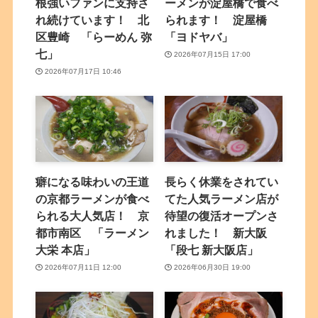
根強いファンに支持さ
ーメンが淀屋橋で食べ
れ続けています！ 北
られます！ 淀屋橋
区豊崎 「らーめん 弥
「ヨドヤバ」
七」
2026年07月15日 17:00
2026年07月17日 10:46
癖になる味わいの王道
長らく休業をされてい
の京都ラーメンが食べ
てた人気ラーメン店が
られる大人気店！ 京
待望の復活オープンさ
都市南区 「ラーメン
れました！ 新大阪
大栄 本店」
「段七 新大阪店」
2026年07月11日 12:00
2026年06月30日 19:00