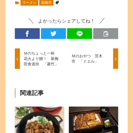
ラーメン
高槻市
よかったらシェアしてね！
Ｍのちょっと一杯
Ｍのおやつ 茨木
花火より鰻！ 新梅
市 「ドエル」
田食道街 「菱竹」
関連記事