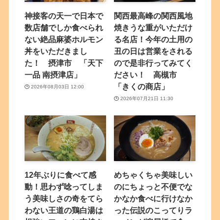
神接客の天一で日本で
関西最高峰の関西風地
数店舗でしか食べられ
焼きうな重がいただけ
ない絶品麻婆ホルモン
る名店！今年の土用の
丼をいただきまし
丑の日は営業をされる
た！ 摂津市 「天下
ので是非行ってみてく
一品 南摂津店」
ださい！ 高槻市
「きくの商店」
2026年08月03日 12:00
2026年07月21日 11:30
12年ぶりに食べて感
めちゃくちゃ美味しい
動！思わず唸ってしま
のにちょっと不便でな
う美味しさの奇をてら
かなか食べに行けなか
わない王道の鶏白湯は
った伝説のこってりラ