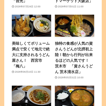
「吾光」
トマーケット大阪店」
2026年07月24日 12:00
2026年07月01日 11:00
美味しくてボリューム
独特の食感が人気の資
満点で安くて地元で絶
さんうどんが北摂初上
大に支持されるうどん
陸！朝から行列が出来
屋さん！ 西宮市
るほどの人気です！
「梅八」
茨木市 「資さんうど
ん 茨木清水店」
2026年06月10日 11:30
2026年05月31日 10:00