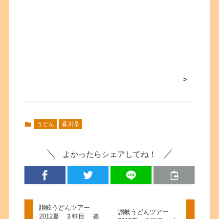
>
うどん
香川県
よかったらシェアしてね！
讃岐うどんツアー
讃岐うどんツアー
2012夏 ３軒目 釜