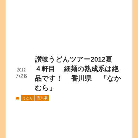
讃岐うどんツアー2012夏
４軒目 細麺の熟成系は絶
2012
7/26
品です！ 香川県 「なか
むら」
うどん
香川県