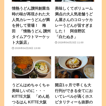
情熱うどん讃州創業当
美味しくてボリューム
時の味が再現された大
満点の大人気老舗うど
人気カレーうどんが満
ん屋さんのコロッケカ
を持して登場！ 梅
レーうどんが旨すぎま
田 「情熱うどん 讃州
した！ 阿倍野区
タイムアウトマーケッ
「白たぬき」
ト大阪店」
2026年04月23日 11:00
2026年04月28日 13:00
うどんはめちゃくちゃ
開店1ヶ月で早くも大
美味しいのに・・・
行列ができる全てにお
KITTE大阪 「めん処
いてレベルが高くホス
つるはん KITTE大阪
ピタリティーも抜群の