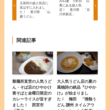
2012夏 ５軒目 山
玉発祥の超人気店に
奥にある超人気
並ばずに入れまし
店！ 香川県 「谷
た！ 香川県 「山
川米穀店」
越うどん」
関連記事
製麺所直営の人気うど
大人気うどん店の夏の
ん・そば店のひやかけ
風物詩の絶品『ひやか
黄そばと金曜日限定の
け』が始まりまし
カレーライスが旨すぎ
た！ 梅田 「情熱う
ました！ 西宮市
どん 讃州 タイムアウ