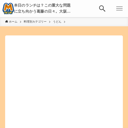
本日のランチは？この重大な問題
に立ち向かう葛藤の日々。大阪・
京都・神戸を中心とした食べ歩
ホーム
料理別カテゴリー
うどん
き、飲み歩きを綴る。