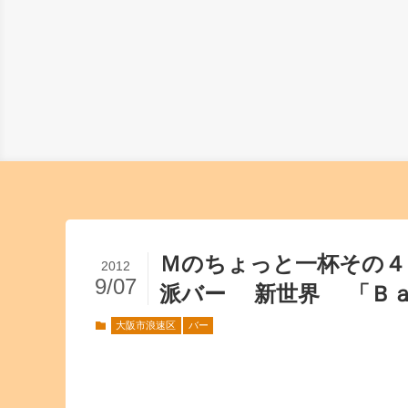
Ｍのちょっと一杯その４
2012
9/07
派バー 新世界 「Ｂａ
大阪市浪速区
バー