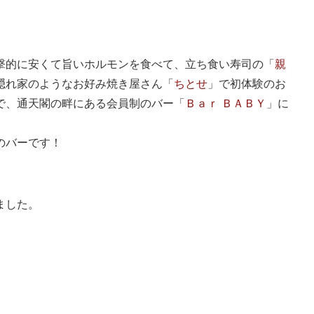
撃的に安くて旨いホルモンを食べて、立ち食い寿司の「
親
隠れ家のようなお好み焼き屋さん「
ちとせ
」で初体験のお
で、通天閣の畔にある会員制のバー「
Ｂａｒ ＢＡＢＹ
」に
のバーです！
ました。