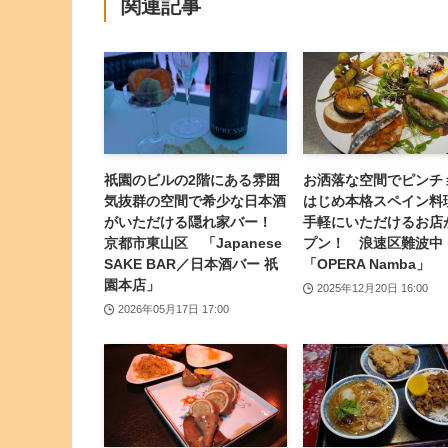
関連記事
祇園のビルの2階にある雰囲
お洒落な空間でピンチ
気抜群の空間で希少な日本酒
はじめ本格スペイン料
がいただける隠れ家バー！
手軽にいただけるお店
京都市東山区 「Japanese
プン！ 浪速区難波
SAKE BAR／日本酒バー 祇
「OPERA Namba」
園本店」
2025年12月20日 16:00
2026年05月17日 17:00