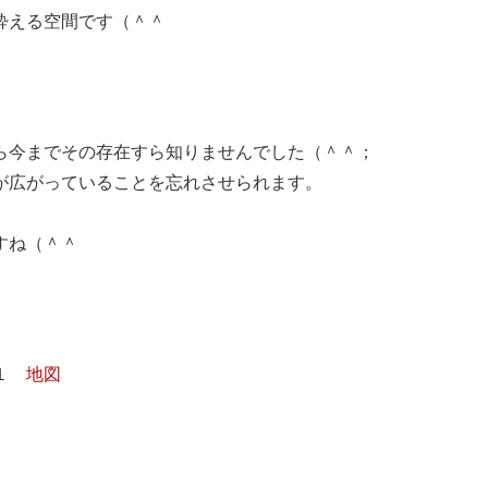
酔える空間です（＾＾
ら今までその存在すら知りませんでした（＾＾；
が広がっていることを忘れさせられます。
すね（＾＾
１１
地図