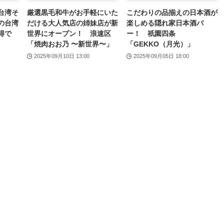
台湾そ
厳選黒毛和牛がお手軽にいた
こだわりの品揃えの日本酒が
の台湾
だける大人気店の姉妹店が新
楽しめる隠れ家日本酒バ
得で
世界にオープン！ 浪速区
ー！ 祇園四条
「焼肉おお乃 〜新世界〜」
「GEKKO（月光）」
2025年09月10日 13:00
2025年09月05日 18:00