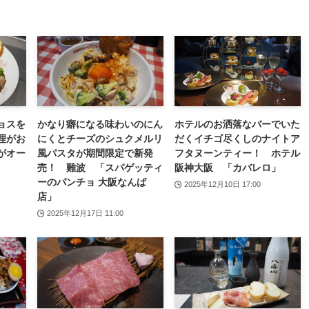
ョスを
かなり癖になる味わいのにん
ホテルのお洒落なバーでいた
理がお
にくとチーズのシュクメルリ
だくイチゴ尽くしのナイトア
がオー
風パスタが期間限定で新発
フタヌーンティー！ ホテル
中
売！ 難波 「スパゲッティ
阪神大阪 「カバレロ」
ーのパンチョ 大阪なんば
2025年12月10日 17:00
店」
2025年12月17日 11:00