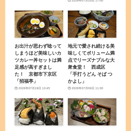
2026年07月20日 17:00
お出汁が思わず唸って
地元で愛され続ける美
しまうほど美味しいカ
味しくてボリューム満
ツカレー丼セットは満
点でリーズナブルな大
足感が高すぎまし
衆食堂！ 西成区
た！ 京都市下京区
「手打うどん そば つ
「招福亭」
かよし」
2026年07月19日 13:45
2026年07月09日 11:00