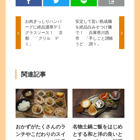
お肉ぎっしりハンバ
安定して旨い熟成麺
ーグに絶品濃厚デミ
を絶品白みそつけ麺
グラスソース！ 京
で！ 兵庫県川西
都 「グリル デ
市 「手しごと讃岐
ミ」
うど 讃々」
関連記事
おかずがたくさんのラ
名物土鍋ご飯をはじめ
ンチやこだわりのスイ
とする和と洋の良いと