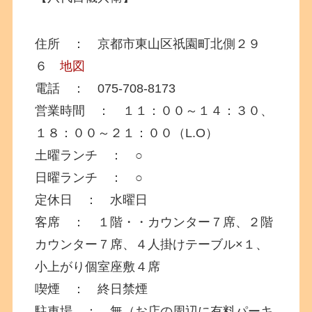
住所 ： 京都市東山区祇園町北側２９
６
地図
電話 ： 075-708-8173
営業時間 ： １１：００～１４：３０、
１８：００～２１：００（L.O）
土曜ランチ ： ○
日曜ランチ ： ○
定休日 ： 水曜日
客席 ： １階・・カウンター７席、２階
カウンター７席、４人掛けテーブル×１、
小上がり個室座敷４席
喫煙 ： 終日禁煙
駐車場 ： 無（お店の周辺に有料パーキ