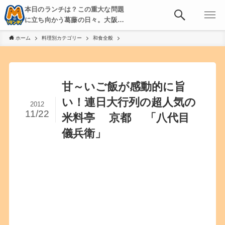
本日のランチは？この重大な問題
に立ち向かう葛藤の日々。大阪・
京都・神戸を中心とした食べ歩
ホーム
料理別カテゴリー
和食全般
き、飲み歩きを綴る。
甘～いご飯が感動的に旨
い！連日大行列の超人気の
2012
11/22
米料亭 京都 「八代目
儀兵衛」