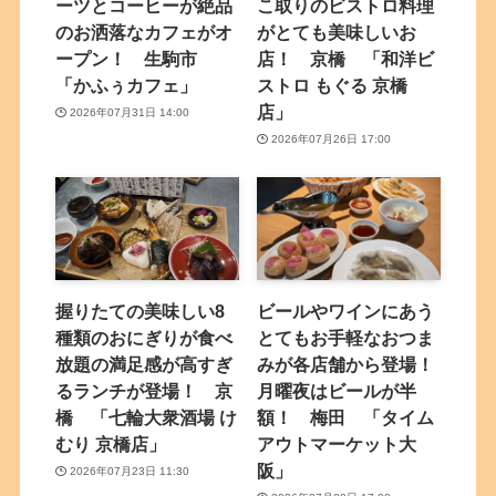
ーツとコーヒーが絶品
こ取りのビストロ料理
のお洒落なカフェがオ
がとても美味しいお
ープン！ 生駒市
店！ 京橋 「和洋ビ
「かふぅカフェ」
ストロ もぐる 京橋
店」
2026年07月31日 14:00
2026年07月26日 17:00
握りたての美味しい8
ビールやワインにあう
種類のおにぎりが食べ
とてもお手軽なおつま
放題の満足感が高すぎ
みが各店舗から登場！
るランチが登場！ 京
月曜夜はビールが半
橋 「七輪大衆酒場 け
額！ 梅田 「タイム
むり 京橋店」
アウトマーケット大
阪」
2026年07月23日 11:30